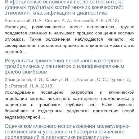
Инфекционные осложнения после остеосинтеза
длинных трубчатых костей нижних конечностей:
этиология, классификация и диагностика
Волотовский, П. А.
;
Ситник, А. А.
;
Белецкий, А. В.
(
2018
)
Инфекции, развивающиеся после остеосинтеза, трудно
поддаются лечению и нарушают процесс сращения костных
отломков. Такие осложнения наблюдаются нечасто, но
своевременная постановка правильного диагноза может стать
сложной ...
Результаты применения локального катетерного
тромболизиса у пациентов с илиофеморальным
флеботромбозом
Хрыщанович, В. Я.
;
Климчук, И. П.
;
Калинин, С. С.
;
Турлюк, Д.
В.
;
Роговой, Н. А.
(
2018
)
Исследование посвящено разработке и клинической
апробации метода локального катетерного тромболизиса у
пациентов с тромбозом глубоких вен. Были изучены
ближайшие и отдаленные результаты применения новой
эндоваскулярной ...
Оценка комплексного использования молекулярно-
генетических и ускоренного бактериологического
исследований в диагностике рифампицин-