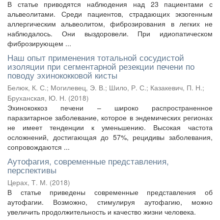
В статье приводятся наблюдения над 23 пациентами с
альвеолитами. Среди пациентов, страдающих экзогенным
аллергическим альвеолитом, фиброзирования в легких не
наблюдалось. Они выздоровели. При идиопатическом
фиброзирующем ...
Наш опыт применения тотальной сосудистой
изоляции при сегментарной резекции печени по
поводу эхинококковой кисты
Белюк, К. С.
;
Могилевец, Э. В.
;
Шило, Р. С.
;
Казакевич, П. Н.
;
Бруханская, Ю. Н.
(
2018
)
Эхинококкоз печени – широко распространенное
паразитарное заболевание, которое в эндемических регионах
не имеет тенденции к уменьшению. Высокая частота
осложнений, достигающая до 57%, рецидивы заболевания,
сопровождаются ...
Аутофагия, современные представления,
перспективы
Церах, Т. М.
(
2018
)
В статье приведены современные представления об
аутофагии. Возможно, стимулируя аутофагию, можно
увеличить продолжительность и качество жизни человека.