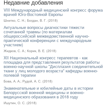
Недавние добавления
VIII Международный медицинский конгресс форума
врачей Юго-Востояной Европы
Шнитко, С. Н.
;
Богдан, В. Г.
(
2018
)
Актуальные вопросы диагностики тяжести
сочетанной травмы (по материалам
общероссийской межведомственной научно-
практической конференции с международным
участием)
Жидков, С. А.
;
Корик, В. Е.
(
2018
)
XII Национальный конгресс терапевтов - как
площадка для представления результатов работы
военно-научной школы "Дисплазия соединительной
ткани у лиц молодого возраста" кафедры военно-
полевой терапии
Бова, А. А.
;
Рудой, А. С.
(
2018
)
Знаменательные и юбилейные даты в истории
Белорусской военной медицины и военно-
медицинского образования в 2018 году
Ишутин, О. С.
(
2018
)