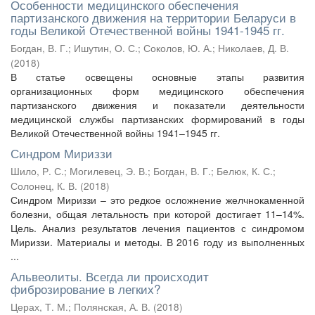
Особенности медицинского обеспечения
партизанского движения на территории Беларуси в
годы Великой Отечественной войны 1941-1945 гг.
Богдан, В. Г.
;
Ишутин, О. С.
;
Соколов, Ю. А.
;
Николаев, Д. В.
(
2018
)
В статье освещены основные этапы развития
организационных форм медицинского обеспечения
партизанского движения и показатели деятельности
медицинской службы партизанских формирований в годы
Великой Отечественной войны 1941–1945 гг.
Синдром Мириззи
Шило, Р. С.
;
Могилевец, Э. В.
;
Богдан, В. Г.
;
Белюк, К. С.
;
Солонец, К. В.
(
2018
)
Синдром Мириззи – это редкое осложнение желчнокаменной
болезни, общая летальность при которой достигает 11–14%.
Цель. Анализ результатов лечения пациентов с синдромом
Мириззи. Материалы и методы. В 2016 году из выполненных
...
Альвеолиты. Всегда ли происходит
фиброзирование в легких?
Церах, Т. М.
;
Полянская, А. В.
(
2018
)