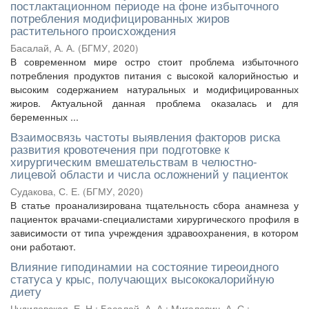
постлактационном периоде на фоне избыточного
потребления модифицированных жиров
растительного происхождения
Басалай, А. А.
(
БГМУ
,
2020
)
В современном мире остро стоит проблема избыточного
потребления продуктов питания с высокой калорийностью и
высоким содержанием натуральных и модифицированных
жиров. Актуальной данная проблема оказалась и для
беременных ...
Взаимосвязь частоты выявления факторов риска
развития кровотечения при подготовке к
хирургическим вмешательствам в челюстно-
лицевой области и числа осложнений у пациенток
Судакова, С. Е.
(
БГМУ
,
2020
)
В статье проанализирована тщательность сбора анамнеза у
пациенток врачами-специалистами хирургического профиля в
зависимости от типа учреждения здравоохранения, в котором
они работают.
Влияние гиподинамии на состояние тиреоидного
статуса у крыс, получающих высококалорийную
диету
Чудиловская, Е. Н.
;
Басалай, А. А.
;
Мигалевич, А. С.
;