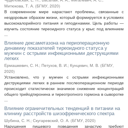
Митюкова, Т. А.
(
БГМУ
,
2020
)
В современном мире нарастают проблемы, связанные с
нездоровым образом жизни, который формируется в условиях
высококалорийного питания и гиподинамии. Цель работы —
изучить состояние тиреоидного статуса у крыс под влиянием
...
Влияние дексаметазона на периоперационную
динамику показателей тиреоидного статуса у
мужчин с острыми инфекционными деструкциями
легких
Ермашкевич, С. Н.
;
Петухов, В. И.
;
Кунцевич, М. В.
(
БГМУ
,
2020
)
Установлено, что у мужчин с острыми инфекционными
деструкциями легких в раннем послеоперационном периоде
происходит статистически значимое снижение концентраций
общего трийодтиронина и тиреотропного гормона в сыворотке
...
Влияние ограничительных тенденций в питании на
клинику расстройств шизофренического спектра
Шубина, С. Н.
;
Скугаревский, О. А.
(
БГМУ
,
2020
)
Нарушения пищевого поведения зачастую требуют