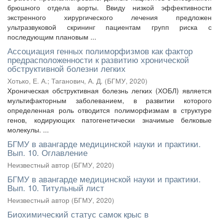
брюшного отдела аорты. Ввиду низкой эффективности
экстренного хирургического лечения предложен
ультразвуковой скрининг пациентам групп риска с
последующим плановым ...
Ассоциация генных полиморфизмов как фактор
предрасположенности к развитию хронической
обструктивной болезни легких
Хотько, Е. А.
;
Таганович, А. Д.
(
БГМУ
,
2020
)
Хроническая обструктивная болезнь легких (ХОБЛ) является
мультифакторным заболеванием, в развитии которого
определенная роль отводится полиморфизмам в структуре
генов, кодирующих патогенетически значимые белковые
молекулы. ...
БГМУ в авангарде медицинской науки и практики.
Вып. 10. Оглавление
Неизвестный автор
(
БГМУ
,
2020
)
БГМУ в авангарде медицинской науки и практики.
Вып. 10. Титульный лист
Неизвестный автор
(
БГМУ
,
2020
)
Биохимический статус самок крыс в