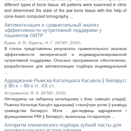
different types of bone tissue. 48 patients were examined in clinic
and determined the state of the jaw bone tissue with the help of
cone-beam computed tomography ...
Автоматизация и сравнительный анализ
эффективности нутритивной поддержки у
пациентов ОИТР
Бурак, А. В.
;
Бурель, Н. Г.
(
БГМУ
,
2020
)
В статье представлены результаты сравнительного анализа
эффективности эмпирической и индивидуализированной
нутритивной поддержки. Описано программное обеспечение,
разработанное для автоматизации подбора индивидуальной
...
Адраджэнне Рымска-Каталіцкага Касцёла ў Беларусі
ў 80-х – 90-х гг. ХХ ст.
Астражынскі, Я. А.
(
БГМУ
,
2020
)
Нягледзячы на забарону каталіцызму з боку савецкіх уладаў,
Рымска-Каталіцкі Касцёл адыгрываў станоўчую ролю ў развіцці
грамадства Беларусі. Мэта - даследваць адраджэнне і
функцыяванне РКК ў Беларусі, вызначыць гістарычную ...
Алгоритм клинического подбора зубной пасты для
индивидуального использования