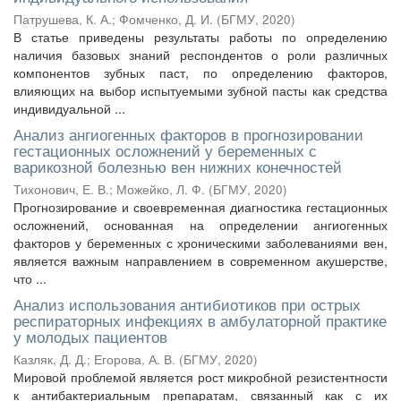
Патрушева, К. А.
;
Фомченко, Д. И.
(
БГМУ
,
2020
)
В статье приведены результаты работы по определению
наличия базовых знаний респондентов о роли различных
компонентов зубных паст, по определению факторов,
влияющих на выбор испытуемыми зубной пасты как средства
индивидуальной ...
Анализ ангиогенных факторов в прогнозировании
гестационных осложнений у беременных с
варикозной болезнью вен нижних конечностей
Тихонович, Е. В.
;
Можейко, Л. Ф.
(
БГМУ
,
2020
)
Прогнозирование и своевременная диагностика гестационных
осложнений, основанная на определении ангиогенных
факторов у беременных с хроническими заболеваниями вен,
является важным направлением в современном акушерстве,
что ...
Анализ использования антибиотиков при острых
респираторных инфекциях в амбулаторной практике
у молодых пациентов
Казляк, Д. Д.
;
Егорова, А. В.
(
БГМУ
,
2020
)
Мировой проблемой является рост микробной резистентности
к антибактериальным препаратам, связанный как с их