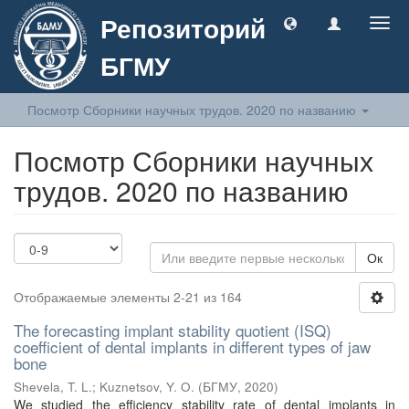
Репозиторий
Togg
navig
БГМУ
Посмотр Сборники научных трудов. 2020 по названию
Посмотр Сборники научных
трудов. 2020 по названию
Ок
Отображаемые элементы 2-21 из 164
The forecasting implant stability quotient (ISQ)
coefficient of dental implants in different types of jaw
bone
Shevela, T. L.
;
Kuznetsov, Y. O.
(
БГМУ
,
2020
)
We studied the efficiency stability rate of dental implants in