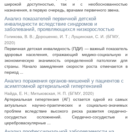
широкой доступностью, так и с необоснованностью
назначения, в первую очередь, врачами первичного звена.
Анализ показателей первичной детской
инвалидности вследствие синдромов и
заболеваний, проявляющихся низкорослостью
Голикова, В. В.
;
Дорошенко, И. Т.
;
Лущинская, С. И.
(
БГМУ
,
2020
)
Первичная детская инвалидность (ПДИ) — важный показатель
здоровья населения, отражающий медико-социальную и
экономическую значимость определенной патологии для
страны. Начало замедления скорости роста отмечается в
период ...
Анализ поражения органов-мишеней у пациентов с
асимптомной артериальной гипертензией
Найда, Е. Н.
;
Митьковская, Н. П.
(
БГМУ
,
2020
)
Артериальная гипертензия (АГ) остается одной из самых
актуальных научно-практических и социально-значимых
проблем вследствие высокого риска развития сердечно-
сосудистых осложнений. Сердечно-сосудистые и
цереброваскулярные ...
Анализ профессиональной заболеваемости на