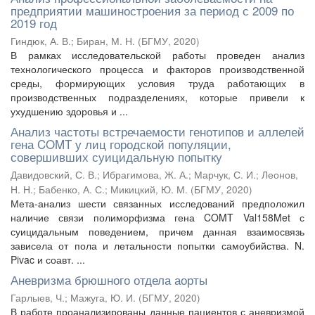
предприятии машиностроения за период с 2009 по
2019 год
Гиндюк, А. В.
;
Биран, М. Н.
(
БГМУ
,
2020
)
В рамках исследовательской работы проведен анализ
технологического процесса и факторов производственной
среды, формирующих условия труда работающих в
производственных подразделениях, которые привели к
ухудшению здоровья и ...
Анализ частоты встречаемости генотипов и аллелей
гена COMT у лиц городской популяции,
совершивших суицидальную попытку
Давидовский, С. В.
;
Ибрагимова, Ж. А.
;
Марчук, С. И.
;
Леонов,
Н. Н.
;
Бабенко, А. С.
;
Микицкий, Ю. М.
(
БГМУ
,
2020
)
Мета-анализ шести связанных исследований предположил
наличие связи полиморфизма гена COMT Val158Met с
суицидальным поведением, причем данная взаимосвязь
зависела от пола и летальности попытки самоубийства. N.
Pivac и соавт. ...
Аневризма брюшного отдела аорты
Гарлыев, Ч.
;
Мажуга, Ю. И.
(
БГМУ
,
2020
)
В работе проанализированы данные пациентов с аневризмой