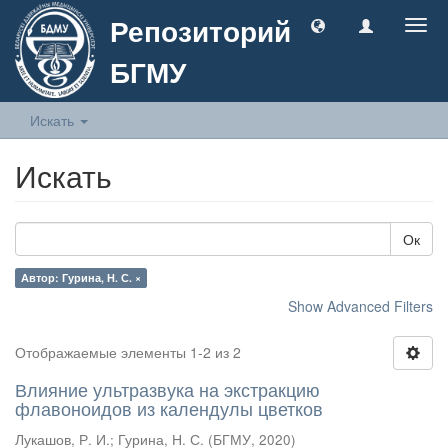
Репозиторий
Togg
navig
БГМУ
Искать
Искать
Ок
Автор: Гурина, Н. С. ×
Show Advanced Filters
Отображаемые элементы 1-2 из 2
Влияние ультразвука на экстракцию
флавоноидов из календулы цветков
Лукашов, Р. И.
;
Гурина, Н. С.
(
БГМУ
,
2020
)