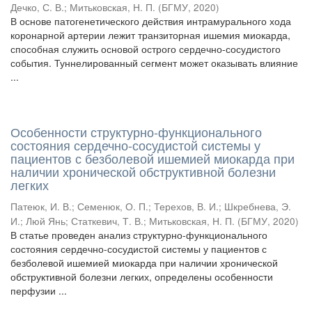
Дечко, С. В.
;
Митьковская, Н. П.
(
БГМУ
,
2020
)
В основе патогенетического действия интрамурального хода
коронарной артерии лежит транзиторная ишемия миокарда,
способная служить основой острого сердечно-сосудистого
события. Туннелированный сегмент может оказывать влияние
...
Особенности структурно-функционального
состояния сердечно-сосудистой системы у
пациентов с безболевой ишемией миокарда при
наличии хронической обструктивной болезни
легких
Патеюк, И. В.
;
Семенюк, О. П.
;
Терехов, В. И.
;
Шкребнева, Э.
И.
;
Люй Янь
;
Статкевич, Т. В.
;
Митьковская, Н. П.
(
БГМУ
,
2020
)
В статье проведен анализ структурно-функционального
состояния сердечно-сосудистой системы у пациентов с
безболевой ишемией миокарда при наличии хронической
обструктивной болезни легких, определены особенности
перфузии ...