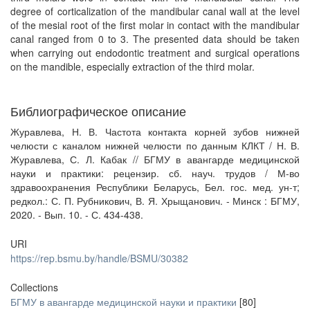
degree of corticalization of the mandibular canal wall at the level
of the mesial root of the first molar in contact with the mandibular
canal ranged from 0 to 3. The presented data should be taken
when carrying out endodontic treatment and surgical operations
on the mandible, especially extraction of the third molar.
Библиографическое описание
Журавлева, Н. В. Частота контакта корней зубов нижней
челюсти с каналом нижней челюсти по данным КЛКТ / Н. В.
Журавлева, С. Л. Кабак // БГМУ в авангарде медицинской
науки и практики: рецензир. сб. науч. трудов / М-во
здравоохранения Республики Беларусь, Бел. гос. мед. ун-т;
редкол.: С. П. Рубникович, В. Я. Хрыщанович. - Минск : БГМУ,
2020. - Вып. 10. - С. 434-438.
URI
https://rep.bsmu.by/handle/BSMU/30382
Collections
БГМУ в авангарде медицинской науки и практики
[80]