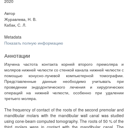
2020
Автор
Журавлева, Н. В.
Кабак, С. Л.
Metadata
Показать полную информацию
Аннотации
Изучена частота контакта корней второго премоляра и
моляров нижней челюсти со стенкой канала нижней челюсти с
помощью конусно-лучевой компьютерной томографии.
Представленные данные необходимо учитывать при
проведении эндодонтического лечения и хирургических
операций на нижней челюсти, особенно при удалении
третьего моляра.
The frequency of contact of the roots of the second premolar and
mandibular molars with the mandibular wall сanal was studied
using cone-beam computed tomography. The roots of 50 % of the
third molars were in contact with the mandibular canal. The