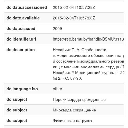
dc.date.accessioned
2015-02-04T10:57:28Z
dc.date.available
2015-02-04T10:57:28Z
dc.date.issued
2009
dc.identifier.uri
https://rep.bsmu.by/handle/BSMU/3113
dc.description
Нехайчик Т. А. Особенности
гемодинамического обеспечения нагру
и состояние миокардиального резерва 
лиц с малыми аномалиями сердца / Т. 
Нехайчик // Медицинский журнал. - 2009
№ 2. - С. 87-90.
dc.language.iso
other
dc.subject
Пороки сердца врожденные
dc.subject
Миокарда сокращение
dc.subject
Физическая нагрузка