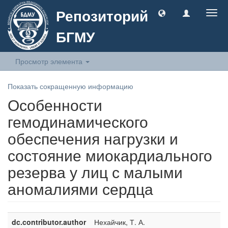
Репозиторий
Togg
navig
БГМУ
Просмотр элемента
Показать сокращенную информацию
Особенности
гемодинамического
обеспечения нагрузки и
состояние миокардиального
резерва у лиц с малыми
аномалиями сердца
dc.contributor.author
Нехайчик, Т. А.