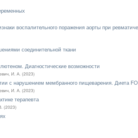
беременных
знаки воспалительного поражения аорты при ревматич
ушениями соединительной ткани
глютеном. Диагностические возможности
вич, И. А.
(
2023
)
атии с нарушением мембранного пищеварения. Диета 
вич, И. А.
(
2023
)
ктике терапевта
В.
(
2023
)
иях