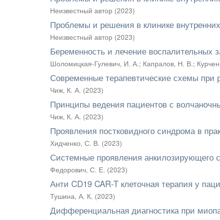
Неизвестный автор
(
2023
)
Проблемы и решения в клинике внутренни
Неизвестный автор
(
2023
)
Беременность и лечение воспалительных з
Шоломицкая-Гулевич, И. А.
;
Капралов, Н. В.
;
Курченк
Современные терапевтические схемы при 
Чиж, К. А.
(
2023
)
Принципы ведения пациентов с волчаноч
Чиж, К. А.
(
2023
)
Проявления постковидного синдрома в пра
Хидченко, С. В.
(
2023
)
Системные проявления анкилозирующего 
Федорович, С. Е.
(
2023
)
Анти CD19 CAR-T клеточная терапия у паци
Тушина, А. К.
(
2023
)
Дифференциальная диагностика при миоп