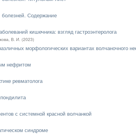
х болезней. Содержание
аболеваний кишечника: взгляд гастроэнтеролога
ова, В. И.
(
2023
)
различных морфологических вариантах волчаночного н
ным нефритом
ктике ревматолога
спондилита
ентов с системной красной волчанкой
атическом синдроме