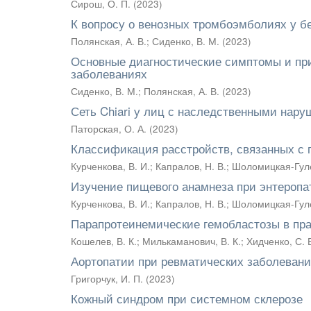
Сирош, О. П.
(
2023
)
К вопросу о венозных тромбоэмболиях у 
Полянская, А. В.
;
Сиденко, В. М.
(
2023
)
Основные диагностические симптомы и при
заболеваниях
Сиденко, В. М.
;
Полянская, А. В.
(
2023
)
Сеть Chiari у лиц с наследственными нар
Паторская, О. А.
(
2023
)
Классификация расстройств, связанных с 
Курченкова, В. И.
;
Капралов, Н. В.
;
Шоломицкая-Гуле
Изучение пищевого анамнеза при энтероп
Курченкова, В. И.
;
Капралов, Н. В.
;
Шоломицкая-Гуле
Парапротеинемические гемобластозы в пра
Кошелев, В. К.
;
Милькаманович, В. К.
;
Хидченко, С. 
Аортопатии при ревматических заболеван
Григорчук, И. П.
(
2023
)
Кожный синдром при системном склерозе