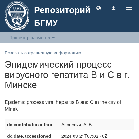
Репозиторий
Togg
navig
БГМУ
Просмотр элемента
Показать сокращенную информацию
Эпидемический процесс
вирусного гепатита В и С в г.
Минске
Epidemic process viral hepatitis B and C in the city of
Minsk
dc.contributor.author
Апанович, А. В.
dc.date.accessioned
2024-03-21T07:02:40Z