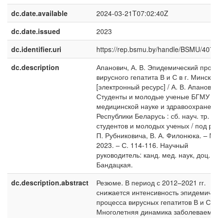
dc.date.available
2024-03-21T07:02:40Z
dc.date.issued
2023
dc.identifier.uri
https://rep.bsmu.by/handle/BSMU/407
dc.description
Апанович, А. В. Эпидемический проц
вирусного гепатита В и С в г. Минске
[электронный ресурс] / А. В. Апанович 
Студенты и молодые ученые БГМУ –
медицинской науке и здравоохранен
Республики Беларусь : сб. науч. тр.
студентов и молодых ученых / под ред
П. Рубниковича, В. А. Филонюка. – Ми
2023. – С. 114-116. Научный
руководитель: канд. мед. наук, доц. М
Бандацкая.
dc.description.abstract
Резюме. В период с 2012–2021 гг.
снижается интенсивность эпидемичес
процесса вирусных гепатитов В и С.
Многолетняя динамика заболеваемо