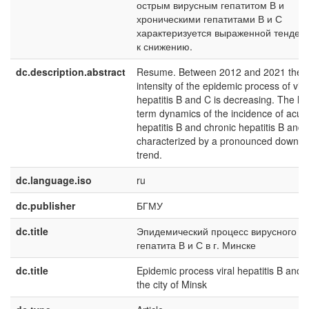
острым вирусным гепатитом В и
хроническими гепатитами В и С
характеризуется выраженной тенден
к снижению.
dc.description.abstract
Resume. Between 2012 and 2021 the
intensity of the epidemic process of vira
hepatitis B and C is decreasing. The lo
term dynamics of the incidence of acute
hepatitis B and chronic hepatitis B and 
characterized by a pronounced downw
trend.
dc.language.iso
ru
dc.publisher
БГМУ
dc.title
Эпидемический процесс вирусного
гепатита В и С в г. Минске
dc.title
Epidemic process viral hepatitis B and 
the city of Minsk