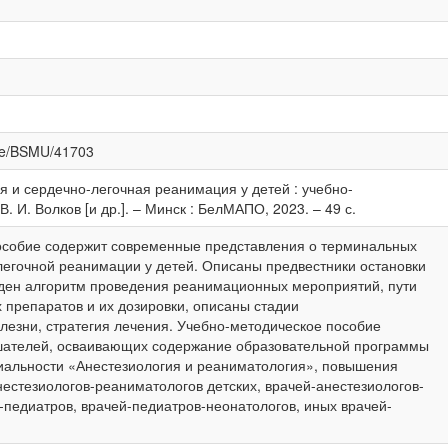
dle/BSMU/41703
 и сердечно-легочная реанимация у детей : учебно-
. И. Волков [и др.]. – Минск : БелМАПО, 2023. – 49 с.
особие содержит современные представления о терминальных
легочной реанимации у детей. Описаны предвестники остановки
ден алгоритм проведения реанимационных мероприятий, пути
 препаратов и их дозировки, описаны стадии
езни, стратегия лечения. Учебно-методическое пособие
шателей, осваивающих содержание образовательной программы
иальности «Анестезиология и реаниматология», повышения
естезиологов-реаниматологов детских, врачей-анестезиологов-
-педиатров, врачей-педиатров-неонатологов, иных врачей-