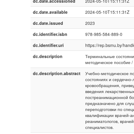
dc.date.accessioned
2024-05-10T15:11:31Z
dc.date.available
2024-05-10T15:11:31Z
dc.date.issued
2023
dc.identifier.isbn
978-985-584-889-0
dc.identifier.uri
https://rep.bsmu.by/han
dc.description
Терминальные состояния
методическое пособие / В
dc.description.abstract
Учебно-методическое п
состояниях и сердечно-
кровообращения, приве
введения лекарственных
постреанимационной бол
предназначено для слу
переподготовки по спец
квалификации врачей-ан
реаниматологов, врачей
специалистов.