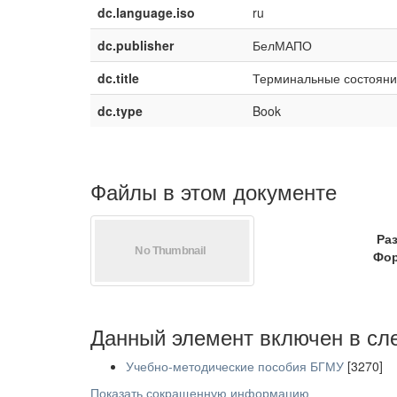
dc.language.iso
ru
dc.publisher
БелМАПО
dc.title
Терминальные состояни
dc.type
Book
Файлы в этом документе
Ра
Фор
Данный элемент включен в сл
Учебно-методические пособия БГМУ
[3270]
Показать сокращенную информацию