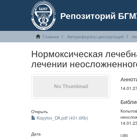
Репозиторий БГМ
Главная
Авторефераты диссертаций
Ав
Нормоксическая лечебн
лечении неосложненног
Аннот
14.01.2
Библи
Копыто
Открыть
неослож
Kopytov_DA.pdf (431.6Kb)
14.01.23
Дата
URI