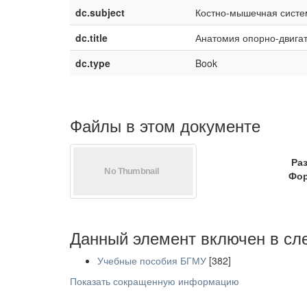
dc.subject
Костно-мышечная систе
dc.title
Анатомия опорно-двига
dc.type
Book
Файлы в этом документе
Ра
Фор
Данный элемент включен в сл
Учебные пособия БГМУ
[382]
Показать сокращенную информацию