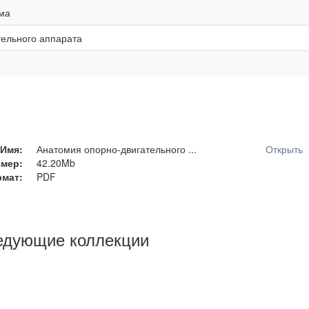
ма
тельного аппарата
Имя:
Анатомия опорно-двигательного ...
Открыть
змер:
42.20Mb
мат:
PDF
едующие коллекции