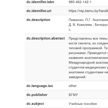
dc.identifier.isbn
985-462-142-1
dc.identifier.uri
https://rep.bsmu.by/han
dc.description
Пивченко, П.Г. Анатомия
Д. В. Ковалева ; Белорус
с.
dc.description.abstract
Представлены все темы 
кости скелета, их соед
типовой программой. Те
рисунками. Приводится 
названия анатомических
Международной анатоми
студентов медицинских 
анатомии студентами не
заведений.
dc.language.iso
other
dc.publisher
БГМУ
dc.subject
Учебные пособия