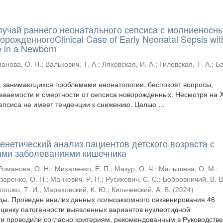
лучай раннего неонатального сепсиса с молниеносн
орожденногоClinical Case of Early Neonatal Sepsis wit
e in a Newborn
анова, О. Н.
;
Валькович, Т. А.
;
Ляховская, И. А.
;
Гилевская, Т. А.
;
Б
, занимающихся проблемами неонатологии, беспокоят вопросы,
ваемости и смертности от сепсиса новорожденных. Несмотря на XX
епсиса не имеет тенденции к снижению. Целью ...
енетический анализ пациентов детского возраста с
ыми заболеваниями кишечника
Романова, О. Н.
;
Михаленко, Е. П.
;
Мазур, О. Ч.
;
Малышева, О. М.
;
заренко, О. Н.
;
Манкевич, Р. Н.
;
Русикевич, С. С.
;
Бобровничий, В. В
лошко, Т. И.
;
Мараховский, К. Ю.
;
Кильчевский, А. В.
(
2024
)
ды. Проведен анализ данных полноэкзомного секвенирования 46
Оценку патогенности выявленных вариантов нуклеотидной
и проводили согласно критериям, рекомендованным в Руководстве 