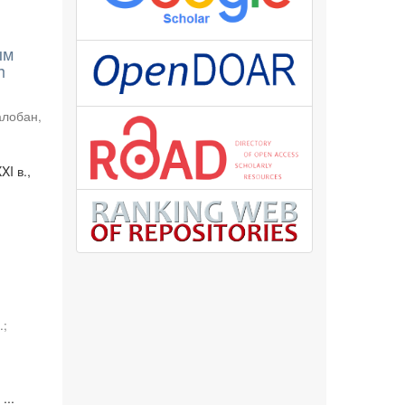
ым
h
алобан,
I в.,
.
;
...