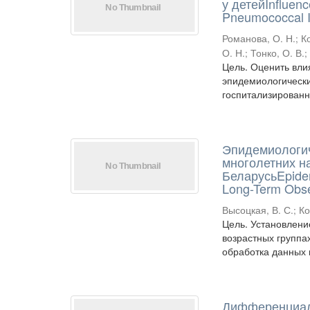
у детейInfluenc
Pneumococcal In
Романова, О. Н.
;
К
О. Н.
;
Тонко, О. В.
Цель. Оценить вли
эпидемиологически
госпитализированн
Эпидемиологич
многолетних н
БеларусьEpidemi
Long-Term Obser
Высоцкая, В. С.
;
Ко
Цель. Установлени
возрастных группа
обработка данных и
Дифференциаль