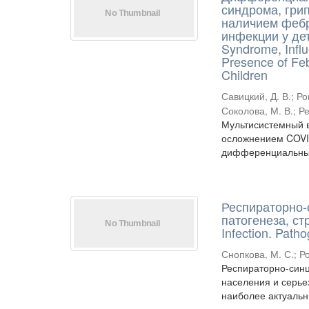
синдрома, гри
наличием фебр
инфекции у дете
Syndrome, Influ
Presence of Feb
Children
Савицкий, Д. В.
;
Ро
Соколова, М. В.
;
Ре
Мультисистемный в
осложнением COVID
дифференциальный 
Респираторно-
патогенеза, ст
Infection. Path
Снопкова, М. С.
;
Р
Респираторно-син
населения и серье
наиболее актуальн