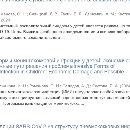
оманова, О. Н.
;
Савицкий, Д. В.
;
Гасич, Е. Л.
;
Дашкевич, А. М.
;
Кастю
(
2024
)
истемный воспалительный синдром у детей является редким, но 
-19. Цель. Выявить особенности эпидемиологии и клинико-лабор
тисистемного воспалительного ...
рмы менингококковой инфекции у детей: экономиче
жные пути решения проблемыInvasive Forms of
Infection in Children: Economic Damage and Possible
ожанова, И. Н.
;
Романова, О. Н.
;
Солодов, А. Д.
;
Скутова, П. А.
(
202
ная менингококковая инфекция (ИМИ) представляет собой значит
ему и ассоциируется с высокой вероятностью тяжелых осложнений
. Программы вакцинации от менингококка ...
ляции SARS-CoV-2 на структуру пневмококковых ин