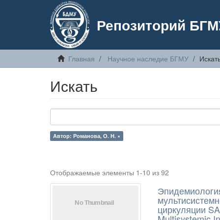
Репозиторий БГМ
Главная
Научное наследие БГМУ
Искат
Искать
Автор: Романова, О. Н. ×
Отображаемые элементы 1-10 из 92
Эпидемиология
мультисистемн
циркуляции SAR
Multisystemic I