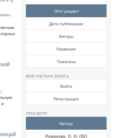
Этот раздел
кевич,
Дата публикации
тяжелым
аторных
Авторы
Названия
Тематика
ский
МОЯ УЧЕТНАЯ ЗАПИСЬ
Войти
4
)
ельную
Регистрация
 и
ПРОСМОТР
Автору
фекций
Романова, О. Н. (92)