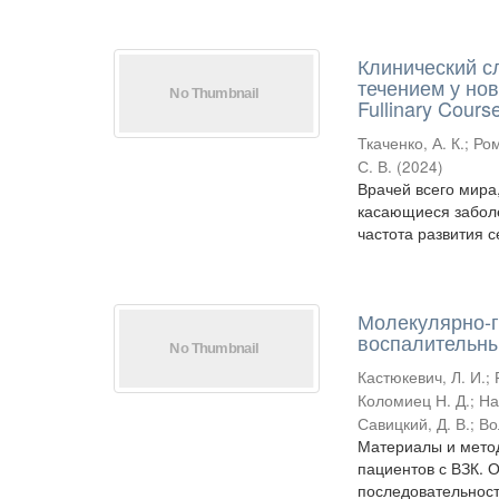
Клинический с
течением у нов
Fullinary Cours
Ткаченко, А. К.
;
Ром
С. В.
(
2024
)
Врачей всего мира
касающиеся заболе
частота развития с
Молекулярно-г
воспалительн
Кастюкевич, Л. И.
;
Коломиец Н. Д.
;
На
Савицкий, Д. В.
;
Во
Материалы и мето
пациентов с ВЗК. 
последовательност