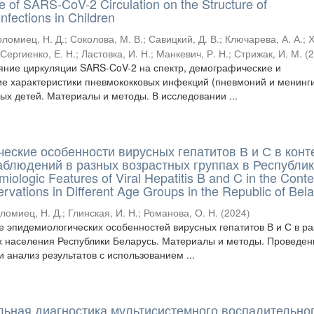
e of SARS-CoV-2 Circulation on the Structure of
fections in Children
оломиец, Н. Д.
;
Соколова, М. В.
;
Савицкий, Д. В.
;
Ключарева, А. А.
;
Х
;
Сергиенко, Е. Н.
;
Ластовка, И. Н.
;
Манкевич, Р. Н.
;
Стрижак, И. М.
(
яние циркуляции SARS-CoV-2 на спектр, демографические и
е характеристики пневмококковых инфекций (пневмоний и менинги
ых детей. Материалы и методы. В исследовании ...
еские особенности вирусных гепатитов В и С в конт
аблюдений в разных возрастных группах в Республи
ologic Features of Viral Hepatitis B and C in the Conte
vations in Different Age Groups in the Republic of Bel
ломиец, Н. Д.
;
Глинская, И. Н.
;
Романова, О. Н.
(
2024
)
е эпидемиологических особенностей вирусных гепатитов В и С в р
х населения Республики Беларусь. Материалы и методы. Проведе
 анализ результатов с использованием ...
ная диагностика мультисистемного воспалительно