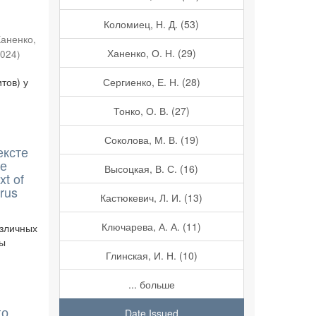
Коломиец, Н. Д. (53)
аненко,
Ханенко, О. Н. (29)
2024
)
тов) у
Сергиенко, Е. Н. (28)
Тонко, О. В. (27)
Соколова, М. В. (19)
ексте
ке
Высоцкая, В. С. (16)
xt of
arus
Кастюкевич, Л. И. (13)
Ключарева, А. А. (11)
азличных
ны
Глинская, И. Н. (10)
... больше
го
Date Issued