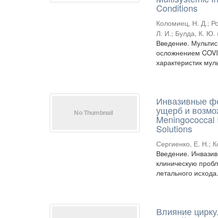
Conditions
Коломиец, Н. Д.
;
Р
Л. И.
;
Булда, К. Ю.
Введение. Мультис
осложнением COVID
характеристик муль
Инвазивные фо
ущерб и возмо
Meningococcal 
Solutions
Сергиенко, Е. Н.
;
К
Введение. Инвазив
клиническую пробл
летального исхода
Влияние цирку