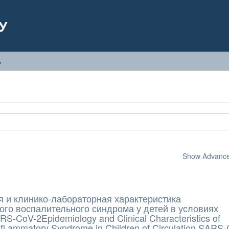
У
ь
Show Advanced
 и клинико-лабораторная характеристика
ого воспалительного синдрома у детей в условиях
S-CoV-2Epidemiology and Clinical Characteristics of
nfl ammatory Syndrome in Children of Circulation SARS