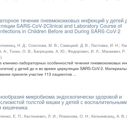
аторное течение пневмококковых инфекций у детей 
ляции SARS-CoV-2Clinical and Laboratory Course of
nfections in Children Before and During SARS-CoV-2
оломиец, Н. Д.
;
Соколова, М. В.
;
Савицкий, Д. В.
;
Ластовка, И. Н.
;
Ха
. А.
;
Тонко, О. В.
;
Багрецова, А. Ю.
;
Федорович, И. Л.
;
Манкевич, Р.
5
)
е клинико-лабораторных особенностей течения пневмококковых и
нгитов) у детей до и во время циркуляции SARS-CoV-2. Материалы
вании приняли участие 113 пациентов ...
нообразия микробиома эндоскопически здоровой и
слизистой толстой кишки у детей с воспалительным
 кишечника
ленко, Е. П.
;
Кастюкевич, Л. И.
;
Романова, О. Н.
;
Кильчевскиц, А. В.