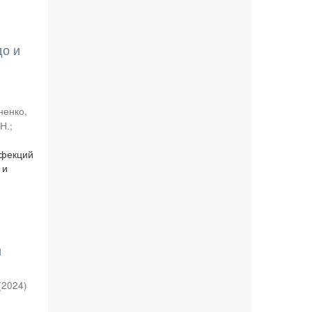
до и
ненко,
 Н.
;
нфекций
 и
и
(
2024
)