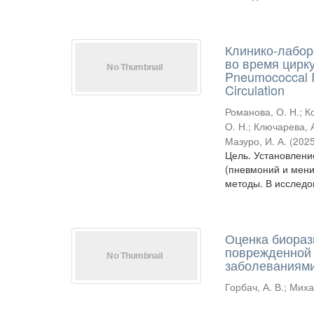
Клинико-лабор
во время цирку
Pneumococcal I
Circulation
Романова, О. Н.
;
К
О. Н.
;
Ключарева, А
Мазуро, И. А.
(
202
Цель. Установлени
(пневмоний и мени
методы. В исследо
Оценка биораз
поврежденной 
заболеваниями
Горбач, А. В.
;
Миха