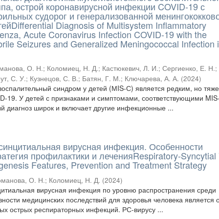
ппа, острой коронавирусной инфекции COVID-19 с
ильных судорог и генерализованной менингококков
йDifferential Diagnosis of Multisystem Inflammatory
enza, Acute Coronavirus Infection COVID-19 with the
rile Seizures and Generalized Meningococcal Infection 
манова, О. Н.
;
Коломиец, Н. Д.
;
Кастюкевич, Л. И.
;
Сергиенко, Е. Н.
;
ут, С. У.
;
Кузнецов, С. В.
;
Батян, Г. М.
;
Ключарева, А. А.
(
2024
)
оспалительный синдром у детей (МIS-С) является редким, но тяж
-19. У детей с признаками и симптомами, соответствующими MIS
диагноз широк и включает другие инфекционные ...
синцитиальная вирусная инфекция. Особенности
ратегия профилактики и леченияRespiratory-Syncytial 
ogenesis Features, Prevention and Treatment Strategy
оманова, О. Н.
;
Коломиец, Н. Д.
(
2024
)
цитиальная вирусная инфекция по уровню распространения среди
зности медицинских последствий для здоровья человека является 
ых острых респираторных инфекций. РС-вирусу ...