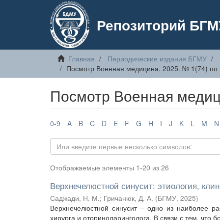
Репозиторий БГМ
Главная
Периодические издания БГМУ
Посмотр Военная медицина. 2025. № 1(74) по
Посмотр Военная медици
0-9
A
B
C
D
E
F
G
H
I
J
K
L
M
N
Отображаемые элементы 1-20 из 26
Верхнечелюстной синусит: этиология, клин
Саджади, Н. М.
;
Гричанюк, Д. А.
(
БГМУ
,
2025
)
Верхнечелюстной синусит – одно из наиболее ра
хирурга и оториноларинголога. В связи с тем, что 