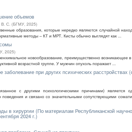
ошение объемов
 В. С.
(
БГМУ
,
2025
)
твенные образования, которые нередко являются случайной нахо
рмативные методы – КТ и МРТ. Кисты обычно выглядят как ...
ксомы
У
,
2025
)
зенхимальное новообразование, преимущественно возникающее в
ктивной возрастной группе. У мужчин опухоль поражает ...
е заболевание при других психических расстройствах (
вязанное с другими психологическими причинами) является о
о поведения и связано со значительными сопутствующими сомат
оды в хирургии (По материалам Республиканской научно
ентября 2024 г.)
ная проблема. Случай из практики