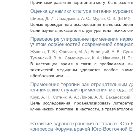
Причинами развития перитонита могут быть различн
Оценка динамики статуса питания курсант
Ширко, Д. И.
;
Лахадынов, А. С.
;
Мурзо, С. В.
(
БГМУ
,
Целью проведенного исследования являлась оценк
были изучены показатели структуры тела, психологи
Правовое регулирование применения нарко
учетом особенностей современной специа
Жукова, Т. В.
;
Юрочкин, М. А.
;
Белецкий, А. В.
;
Сугак
Туманский, В. А.
;
Самочерных, К. А.
;
Иванова, Н. Е.
В настоящее время в связи с проблемами, вы
тактической медицины уделяется особое вним
обезболиванием. ...
Применение терапии ран отрицательным да
клинические случаи применения метода: о
Крук, А. Н.
;
Ситник, А. А.
;
Линов, А. Л.
;
Бакановский, 
Цель исследования: проанализировать литерат
клинической практике, в частности, в травматолог
...
Развитие здравоохранения в странах Юго-
конгресса Форума врачей Юго-Восточной Ев