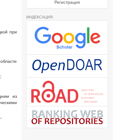
Регистрация
ИНДЕКСАЦИЯ
дкой при
 области
с
дним из
ическими
-