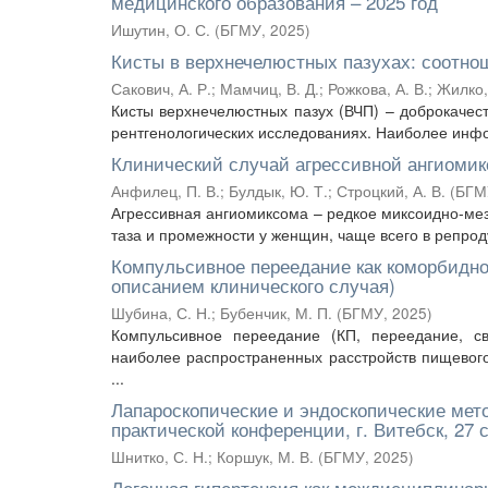
медицинского образования – 2025 год
Ишутин, О. С.
(
БГМУ
,
2025
)
Кисты в верхнечелюстных пазухах: соотн
Сакович, А. Р.
;
Мамчиц, В. Д.
;
Рожкова, А. В.
;
Жилко,
Кисты верхнечелюстных пазух (ВЧП) – доброкачес
рентгенологических исследованиях. Наиболее инфо
Клинический случай агрессивной ангиоми
Анфилец, П. В.
;
Булдык, Ю. Т.
;
Строцкий, А. В.
(
БГМ
Агрессивная ангиомиксома – редкое миксоидно-ме
таза и промежности у женщин, чаще всего в репроду
Компульсивное переедание как коморбидно
описанием клинического случая)
Шубина, С. Н.
;
Бубенчик, М. П.
(
БГМУ
,
2025
)
Компульсивное переедание (КП, переедание, с
наиболее распространенных расстройств пищевог
...
Лапароскопические и эндоскопические мет
практической конференции, г. Витебск, 27 с
Шнитко, С. Н.
;
Коршук, М. В.
(
БГМУ
,
2025
)
Легочная гипертензия как междисциплинар