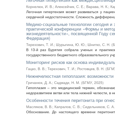
Корнелюк, И. В.
;
Алексейчик, С. Е.
;
Варава, Н. К.
;
Ка
Легочная гипертензия может развиваться у пацие
сердечной недостаточности. Сложность дифференци
Медико-социальные технологии сегодня и 
практической конференции «Формы и мето
жизнедеятельности», посвященной Году сем
Федерация)
Терехович, Т. И.
;
Шурыгина, Ю. Ю.
;
Шнитко, С. Н.
(
В 13-й раз Бурятия собрала ученых и практико
государственного бюджетного образовательного уч
Мониторинг рисков как основа индивидуал
Гацко, В. В.
;
Терехович, Т. И.
;
Ростовцев, В. Н.
(
БГМ
Нижнечелюстная гипоплазия: возможности 
Гричанюк, Д. А.
;
Саджади, Н. М.
(
БГМУ
,
2025
)
Гипоплазия – это медицинский термин, обозначаю
недоразвитием ветви или тела нижней челюсти, в не
Особенности течения перитонита при огне
Масляков, В. В.
;
Капралов, С. В.
;
Сидельников, С. А.
Обоснование. До настоящего времени перитонит