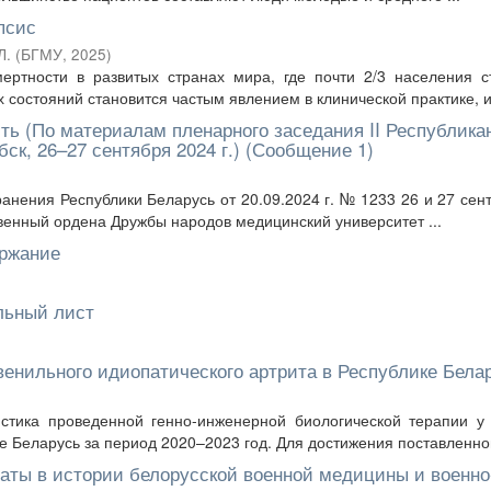
псис
Л.
(
БГМУ
,
2025
)
ертности в развитых странах мира, где почти 2/3 населения с
состояний становится частым явлением в клинической практике, и 
ть (По материалам пленарного заседания II Республика
ск, 26–27 сентября 2024 г.) (Сообщение 1)
анения Республики Беларусь от 20.09.2024 г. № 1233 26 и 27 сен
венный ордена Дружбы народов медицинский университет ...
ержание
ульный лист
венильного идиопатического артрита в Республике Бела
стика проведенной генно-инженерной биологической терапии у
 Беларусь за период 2020–2023 год. Для достижения поставленной
аты в истории белорусской военной медицины и военно