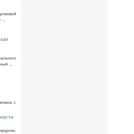
дочковой
...
ская
ального
ый ...
вязана с
жности
рургии.