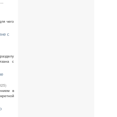
..
для чего
ине с
разделу
язана с
ые
025
)
ением в
нкретной
о