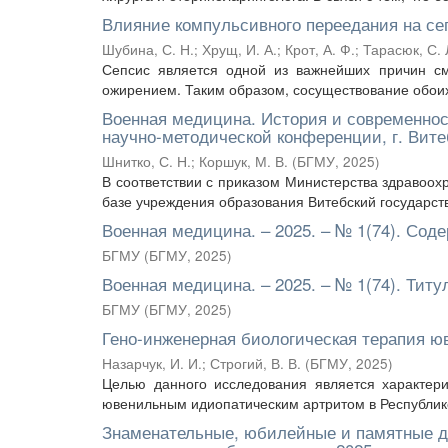
Влияние компульсивного переедания на се
Шубина, С. Н.
;
Хрущ, И. А.
;
Крот, А. Ф.
;
Тарасюк, С. 
Сепсис является одной из важнейших причин см
ожирением. Таким образом, сосуществование обоих 
Военная медицина. История и современнос
научно-методической конференции, г. Витеб
Шнитко, С. Н.
;
Коршук, М. В.
(
БГМУ
,
2025
)
В соответствии с приказом Министерства здравоохр
базе учреждения образования Витебский государст
Военная медицина. – 2025. – № 1(74). Сод
БГМУ
(
БГМУ
,
2025
)
Военная медицина. – 2025. – № 1(74). Тит
БГМУ
(
БГМУ
,
2025
)
Гено-инженерная биологическая терапия ю
Назарчук, И. И.
;
Строгий, В. В.
(
БГМУ
,
2025
)
Целью данного исследования является характери
ювенильным идиопатическим артритом в Республике
Знаменательные, юбилейные и памятные д