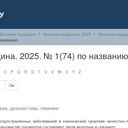
У
Военная медицина
Военная медицина. 2025
Военная медици
 названию
на. 2025. № 1(74) по названи
O
P
Q
R
S
T
U
V
W
X
Y
Z
Ок
ика, диагностика, лечение
спространённых заболеваний в клинической практике челюстно-
большинство пациентов составляют люди молодые и среднего ...