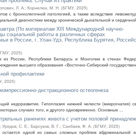
рпович, Л. А.
;
Корнелюк, М. Н.
(
БГМУ
,
2025
)
нтов с бронхолегочной патологией, а также вследствие левожелу
альной диагностики между хронической дыхательной и сердечной 
завтра (По материалам XIII Международной научно-
ды социальной работы в различных сферах
ьи в России, г. Улан-Удэ, Республика Бурятия, Россий
БГМУ
,
2025
)
в из России, Республики Беларусь и Монголии в стенах Федер
реждения высшего образования «Восточно-Сибирский государственн
ьной профилактики
У
,
2025
)
компрессионно-дистракционного остеогенеза
щий недоразвитие. Гипоплазия нижней челюсти (микрогнатия) с
которых случаях того, и другого одновременно. Основные ...
стрельных ранениях живота с учетом половой принадле
;
Урядов, С. Е.
;
Барсуков, В. Г.
;
Санбаев, Ф. А.
(
БГМУ
,
2025
)
 остается одной из самых сложных проблем абдоминальной хи