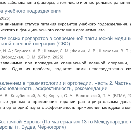
ые заболевания и факторы, в том числе и огнестрельные ранения .
ов учебного подразделения
2025
)
а динамики статуса питания курсантов учебного подразделения, 
ческого и функционального состояния организма, его ...
тических препаратов в современной тактической медиц
льной военной операции (СВО)
, И. А.
;
Борисов, А. В.
;
Шевчук, Л. М.
;
Фомин, И. В.
;
Шелковин, В. П.
;
;
Забродская, Ю. М.
(
БГМУ
,
2025
)
явленными при проведении специальной военной операции, 
ание. Одна из проблем, поднятая нами непосредственно св
влением в травматологии и ортопедии. Часть 2. Частн
боснованность, эффективность, рекомендации
А. В.
;
Кочубинский, А. В.
;
Корзун, О. А.
;
Волотовский, П. А.
(
БГМУ
,
2
урные данные о применении терапии ран отрицательным давл
ии и ортопедии; изучить эффективность применения методики в ко
Восточной Европы (По материалам 13-го Международног
ропы (г. Будва, Черногория)