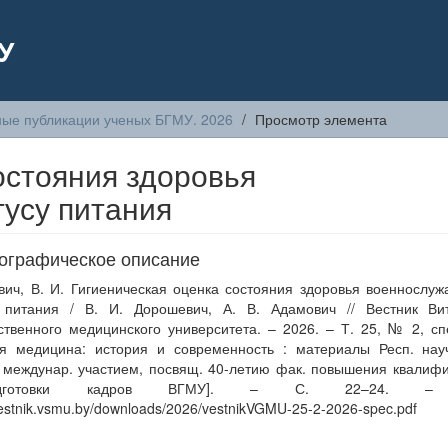
У
ые публикации ученых БГМУ. 2026
Просмотр элемента
остояния здоровья
усу питания
ографическое описание
ич, В. И. Гигиеническая оценка состояния здоровья военнослу
у питания / В. И. Дорошевич, А. В. Адамович // Вестник Вит
ственного медицинского университета. – 2026. – Т. 25, № 2, сп
я медицина: история и современность : материалы Респ. науч
 междунар. участием, посвящ. 40-летию фак. повышения квалиф
подготовки кадров ВГМУ]. – С. 22–24. –
/vestnik.vsmu.by/downloads/2026/vestnikVGMU-25-2-2026-spec.pdf