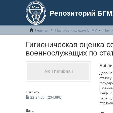
Репозиторий БГМ
Главная
Научное наследие БГМУ
Научн
Гигиеническая оценка с
военнослужащих по стат
Библи
Дорошев
статус
государ
[Военна
Открыть
конф. с
22-24.pdf (234.6Kb)
пере
https:/
Дата