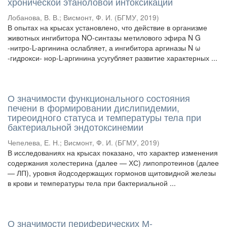
хронической этаноловой интоксикации
Лобанова, В. В.
;
Висмонт, Ф. И.
(
БГМУ
,
2019
)
В опытах на крысах установлено, что действие в организме
животных ингибитора NO-синтазы метилового эфира N G
-нитро-L-аргинина ослабляет, а ингибитора аргиназы N ω
-гидрокси- нор-L-аргинина усугубляет развитие характерных ...
О значимости функционального состояния
печени в формировании дислипидемии,
тиреоидного статуса и температуры тела при
бактериальной эндотоксинемии
Чепелева, Е. Н.
;
Висмонт, Ф. И.
(
БГМУ
,
2019
)
В исследованиях на крысах показано, что характер изменения
содержания холестерина (далее — ХС) липопротеинов (далее
— ЛП), уровня йодсодержащих гормонов щитовидной железы
в крови и температуры тела при бактериальной ...
О значимости периферических М-