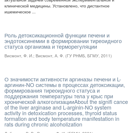
клинической медицины. Установлено, что дистантное
ишемическое ...
Роль детоксикационной функции печени и
эндотоксинемии в формировании тиреоидного
статуса организма и терморегуляции
Висмонт, Ф. И.
;
Висмонт, А. Ф.
(
ГУ РНМБ, БГМУ
,
2011
)
О значимости активности аргиназы печени и L-
аргинин-NO системы в процессах детоксикации,
формирования тиреоидного статуса и
поддержания температуры тела у крыс при
хронической алкоголизацииAbout the signiﬁ cance
of the liver arginase and L-arginin-NO system
activity in detoxication processes, thyroid status
formation and body temperature manifestation in
rats during chronic alcoholization