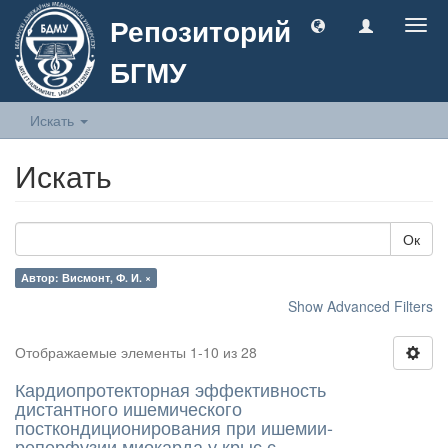
Репозиторий
Togg
navig
БГМУ
Искать
Искать
Ок
Автор: Висмонт, Ф. И. ×
Show Advanced Filters
Отображаемые элементы 1-10 из 28
Кардиопротекторная эффективность
дистантного ишемического
посткондиционирования при ишемии-
реперфузии миокарда у крыс с