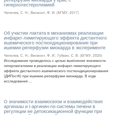
гиперхолестеролемией
Чепелев, С. Н.
;
Висмонт, Ф. И.
(
БГМУ
,
2017
)
Об участии лактата в механизмах реализации
инфаркт-лимитирующего эффекта дистантного
ишемического посткондиционирования при
ишемии-реперфузии миокарда в эксперименте
Чепелев, С. Н.
;
Висмонт, Ф. И.
;
Губкин, С. В.
(
БГМУ
,
2020
)
Исследование проводилось с целью выяcнения значимости
гиперлактатемии в реализации инфаркт-лимитирующего
эффекта дистантного ишемического посткондиционирования
(ДИПостК) при ишемии-реперфузии миокарда. В ходе
исследования ...
О значимости взаимосвязи и взаимодействия
аргиназы и l-аргинин-no-системы печени в
регуляции ее детоксикационной функции при