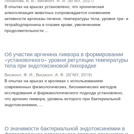
Лобанова, В. В.
;
Висмонт, Ф. И.
(
БГМУ
,
2021
)
В опытах на крысах установлено, что хроническая
алкоголизация животных сопровождается снижением
активности аргиназы печени, температуры тела, уровня три- и
тетрайодтиронина в плазме крови, увеличением
продолжительности ...
Об участии аргинина ликвора в формировании
«установочного» уровня регуляции температуры
тела при эндотоксиновой лихорадке
Висмонт, Ф. И.
;
Висмонт, А. Ф.
(
БГМУ
,
2019
)
В опытах на крысах и кроликах с использованием
современных физиологических, биохимических методов
исследования и фармакологического подхода установлено,
что аргинин ликвора, уровень которого при бактериальной
эндотоксинемии, ...
О значимости бактериальной эндотоксинемии в
формировании тиреоидного статуса организма и