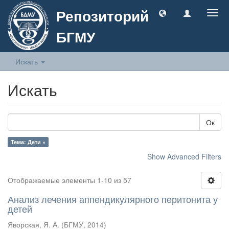
Репозиторий
Togg
navig
БГМУ
Искать
Искать
Ок
Тема: Дети ×
Show Advanced Filters
Отображаемые элементы 1-10 из 57
Анализ лечения аппендикулярного перитонита у
детей
Яворская, Я. А.
(
БГМУ
,
2014
)