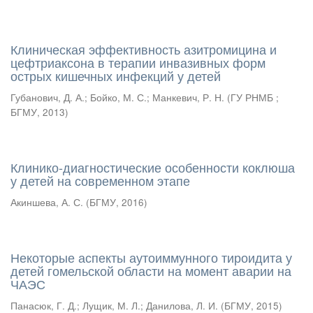
Клиническая эффективность азитромицина и
цефтриаксона в терапии инвазивных форм
острых кишечных инфекций у детей
Губанович, Д. А.
;
Бойко, М. С.
;
Манкевич, Р. Н.
(
ГУ РНМБ ;
БГМУ
,
2013
)
Клинико-диагностические особенности коклюша
у детей на современном этапе
Акиншева, А. С.
(
БГМУ
,
2016
)
Некоторые аспекты аутоиммунного тироидита у
детей гомельской области на момент аварии на
ЧАЭС
Панасюк, Г. Д.
;
Лущик, М. Л.
;
Данилова, Л. И.
(
БГМУ
,
2015
)