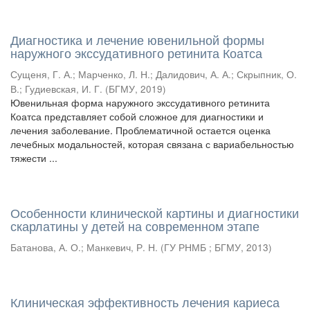
Диагностика и лечение ювенильной формы
наружного экссудативного ретинита Коатса
Сущеня, Г. А.
;
Марченко, Л. Н.
;
Далидович, А. А.
;
Скрыпник, О.
В.
;
Гудиевская, И. Г.
(
БГМУ
,
2019
)
Ювенильная форма наружного экссудативного ретинита
Коатса представляет собой сложное для диагностики и
лечения заболевание. Проблематичной остается оценка
лечебных модальностей, которая связана с вариабельностью
тяжести ...
Особенности клинической картины и диагностики
скарлатины у детей на современном этапе
Батанова, А. О.
;
Манкевич, Р. Н.
(
ГУ РНМБ ; БГМУ
,
2013
)
Клиническая эффективность лечения кариеса