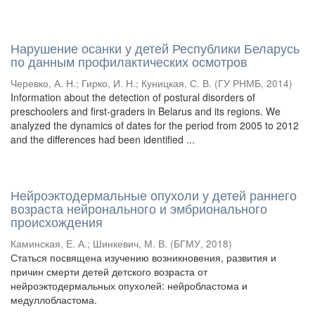
Нарушение осанки у детей Республики Беларусь
по данным профилактических осмотров
Черевко, А. Н.
;
Гирко, И. Н.
;
Куницкая, С. В.
(
ГУ РНМБ
,
2014
)
Information about the detection of postural disorders of
preschoolers and first-graders in Belarus and its regions. We
analyzed the dynamics of dates for the period from 2005 to 2012
and the differences had been identified ...
Нейроэктодермальные опухоли у детей раннего
возраста нейронального и эмбрионального
происхождения
Каминская, Е. А.
;
Шинкевич, М. В.
(
БГМУ
,
2018
)
Статься посвящена изучению возникновения, развития и
причин смерти детей детского возраста от
нейроэктодермальных опухолей: нейробластома и
медуллобластома.