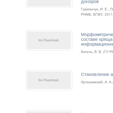
доноров
Гурманчук, И. Е.
;
П
РНМБ, БГМУ
,
2011
Морфометричес
составе хряща
информационн
Китель, В. В.
(
ГУ Р
Становление а
Артишевский, А. А.