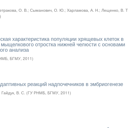
етракова, О. В.
;
Сыманович, О. Ю.
;
Харламова, А. Н.
;
Лещенко, В. Т
)
кая характеристика популяции хрящевых клеток в
 мыщелкового отростка нижней челюсти с основами
ого анализа
НМБ, БГМУ
,
2011
)
даптивных реакций надпочечников в эмбриогенезе
;
Гайдук, В. С.
(
ГУ РНМБ, БГМУ
,
2011
)