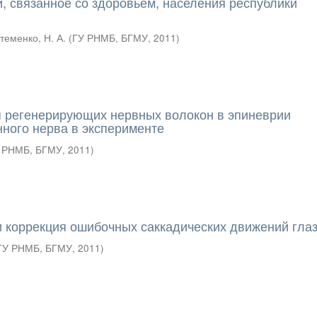
и, связанное со здоровьем, населения республики
теменко, Н. А.
(
ГУ РНМБ, БГМУ
,
2011
)
 регенерирующих нервных волокон в эпиневрии
ного нерва в эксперименте
 РНМБ, БГМУ
,
2011
)
 коррекция ошибочных саккадических движений гла
ГУ РНМБ, БГМУ
,
2011
)