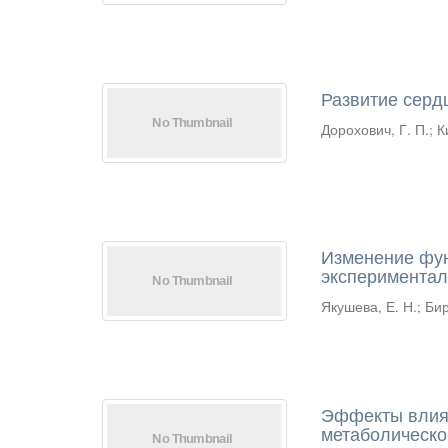
Развитие серд
Дорохович, Г. П.
;
К
Изменение фун
экспериментал
Якушева, Е. Н.
;
Бир
Эффекты влияни
метаболическо