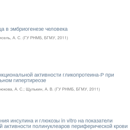
ца в эмбриогенезе человека
исель, А. С.
(
ГУ РНМБ, БГМУ
,
2011
)
кциональной активности гликопротеина-Р при
ьном гипертиреозе
юкова, А. С.
;
Щулькин, А. В.
(
ГУ РНМБ, БГМУ
,
2011
)
я инсулина и глюкозы in vitro на показатели
й активности полинуклеаров периферической крови