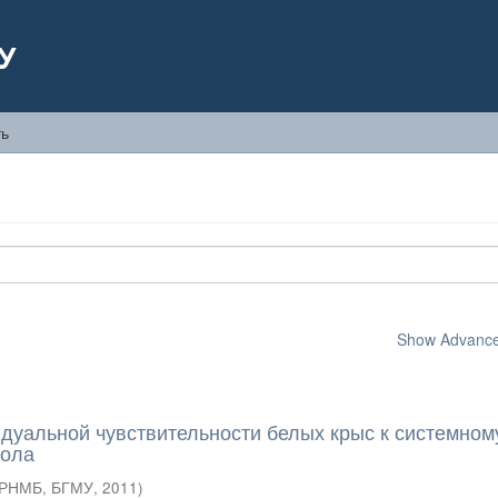
У
ть
Show Advanced
дуальной чувствительности белых крыс к системном
нола
 РНМБ, БГМУ
,
2011
)