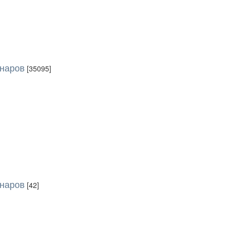
инаров
[35095]
инаров
[42]