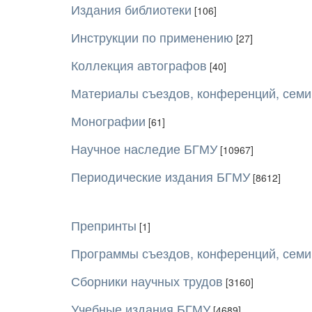
Издания библиотеки
[106]
Инструкции по применению
[27]
Коллекция автографов
[40]
Материалы съездов, конференций, сем
Монографии
[61]
Научное наследие БГМУ
[10967]
Периодические издания БГМУ
[8612]
Препринты
[1]
Программы съездов, конференций, сем
Сборники научных трудов
[3160]
Учебные издания БГМУ
[4689]