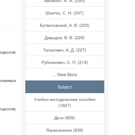
Висмонт, Ф. И. (255)
Шнитко, С. Н. (247)
Бутвиловский, А. В. (233)
Давыдов, В. В. (229)
Таганович, А. Д. (227)
оцессов;
Рубникович, С. П. (219)
... View More
зучаемых
.
Subject
Учебно-методические пособия
(1667)
оцессов;
Дети (809)
Языкознание (639)