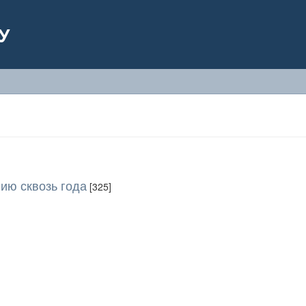
У
ию сквозь года
[325]