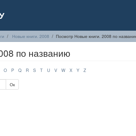
У
ги
Новые книги. 2008
Посмотр Новые книги. 2008 по названи
008 по названию
O
P
Q
R
S
T
U
V
W
X
Y
Z
Ок