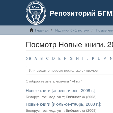
Репозиторий БГМ
Главная
Издания библиотеки
Новые кни
Посмотр Новые книги. 2
0-9
A
B
C
D
E
F
G
H
I
J
K
L
M
N
Отображаемые элементы 1-4 из 4
Новые книги [апрель-июнь, 2008 г.]
Белорус. гос. мед. ун-т
;
Библиотека
(
2008
)
Новые книги [июль-сентябрь, 2008 г.]:
Белорус. гос. мед. ун-т
;
Библиотека
(
2008
)