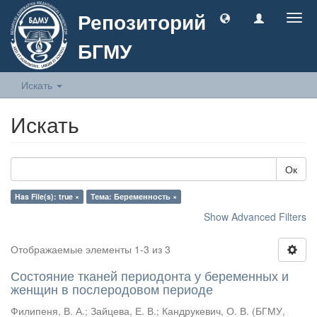
Репозиторий
Togg
navig
БГМУ
Искать
Искать
Ок
Has File(s): true ×
Тема: Беременность ×
Show Advanced Filters
Отображаемые элементы 1-3 из 3
Состояние тканей периодонта у беременных и
женщин в послеродовом периоде
Филипеня, В. А.
;
Зайцева, Е. В.
;
Кандрукевич, О. В.
(
БГМУ
,