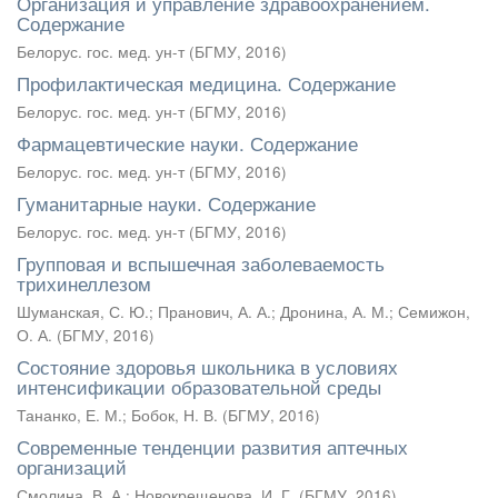
Организация и управление здравоохранением.
Содержание
Белорус. гос. мед. ун-т
(
БГМУ
,
2016
)
Профилактическая медицина. Содержание
Белорус. гос. мед. ун-т
(
БГМУ
,
2016
)
Фармацевтические науки. Содержание
Белорус. гос. мед. ун-т
(
БГМУ
,
2016
)
Гуманитарные науки. Содержание
Белорус. гос. мед. ун-т
(
БГМУ
,
2016
)
Групповая и вспышечная заболеваемость
трихинеллезом
Шуманская, С. Ю.
;
Пранович, А. А.
;
Дронина, А. М.
;
Семижон,
О. А.
(
БГМУ
,
2016
)
Состояние здоровья школьника в условиях
интенсификации образовательной среды
Тананко, Е. М.
;
Бобок, Н. В.
(
БГМУ
,
2016
)
Современные тенденции развития аптечных
организаций
Смолина, В. А.
;
Новокрещенова, И. Г.
(
БГМУ
,
2016
)