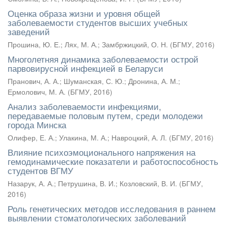
Оценка образа жизни и уровня общей
заболеваемости студентов высших учебных
заведений
Прошина, Ю. Е.
;
Лях, М. А.
;
Замбржицкий, О. Н.
(
БГМУ
,
2016
)
Многолетняя динамика заболеваемости острой
парвовирусной инфекцией в Беларуси
Пранович, А. А.
;
Шуманская, С. Ю.
;
Дронина, А. М.
;
Ермолович, М. А.
(
БГМУ
,
2016
)
Анализ заболеваемости инфекциями,
передаваемые половым путем, среди молодежи
города Минска
Олифер, Е. А.
;
Улакина, М. А.
;
Навроцкий, А. Л.
(
БГМУ
,
2016
)
Влияние психоэмоционального напряжения на
гемодинамические показатели и работоспособность
студентов ВГМУ
Назарук, А. А.
;
Петрушина, В. И.
;
Козловский, В. И.
(
БГМУ
,
2016
)
Роль генетических методов исследования в раннем
выявлении стоматологических заболеваний