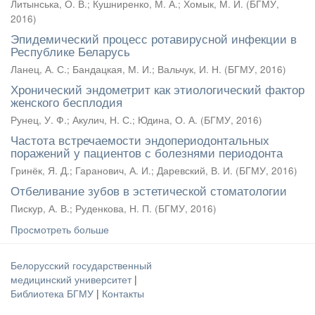
Литынська, О. В.
;
Кушниренко, М. А.
;
Хомык, М. И.
(
БГМУ
,
2016
)
Эпидемический процесс ротавирусной инфекции в
Республике Беларусь
Ланец, А. С.
;
Бандацкая, М. И.
;
Вальчук, И. Н.
(
БГМУ
,
2016
)
Хронический эндометрит как этиологический фактор
женского бесплодия
Рунец, У. Ф.
;
Акулич, Н. С.
;
Юдина, О. А.
(
БГМУ
,
2016
)
Частота встречаемости эндопериодонтальных
поражений у пациентов с болезнями периодонта
Гринёк, Я. Д.
;
Гаранович, А. И.
;
Даревский, В. И.
(
БГМУ
,
2016
)
Отбеливание зубов в эстетической стоматологии
Пискур, А. В.
;
Руденкова, Н. П.
(
БГМУ
,
2016
)
Просмотреть больше
Белорусский государственный
медицинский университет
|
Библиотека БГМУ
|
Контакты