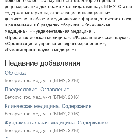
включено более 150 научных статей, которые прошли
рецензирование докторами и кандидатами наук БГМУ. Статьи
содержат материалы, отражающие инновационные
достижения в области медицинских и фармацевтических наук,
и размещены в 6 разделах сборника: «Клиническая
медицина», «Фундаментальная медицина»,
«Профилактическая медицина», «Фармацевтические науки»,
«Организация и управление здравоохранением»,
«Гуманитарные науки в медицине».
Недавние добавления
Обложка
Белорус. гос. мед. ун-т
(
БГМУ
,
2016
)
Предисловие. Оглавление
Белорус. гос. мед. ун-т
(
БГМУ
,
2016
)
Клинческая медицина. Содержание
Белорус. гос. мед. ун-т
(
БГМУ
,
2016
)
Фундаментальная медицина. Содержание
Белорус. гос. мед. ун-т
(
БГМУ
,
2016
)