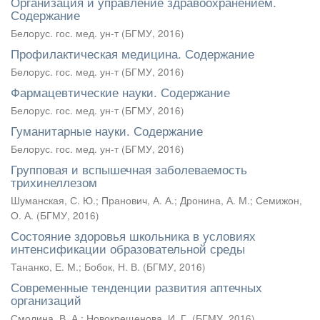
Организация и управление здравоохранением.
Содержание
Белорус. гос. мед. ун-т
(
БГМУ
,
2016
)
Профилактическая медицина. Содержание
Белорус. гос. мед. ун-т
(
БГМУ
,
2016
)
Фармацевтические науки. Содержание
Белорус. гос. мед. ун-т
(
БГМУ
,
2016
)
Гуманитарные науки. Содержание
Белорус. гос. мед. ун-т
(
БГМУ
,
2016
)
Групповая и вспышечная заболеваемость
трихинеллезом
Шуманская, С. Ю.
;
Пранович, А. А.
;
Дронина, А. М.
;
Семижон,
О. А.
(
БГМУ
,
2016
)
Состояние здоровья школьника в условиях
интенсификации образовательной среды
Тананко, Е. М.
;
Бобок, Н. В.
(
БГМУ
,
2016
)
Современные тенденции развития аптечных
организаций
Смолина, В. А.
;
Новокрещенова, И. Г.
(
БГМУ
,
2016
)