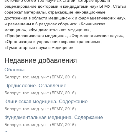
включено более 150 научных статей, которые прошли
рецензирование докторами и кандидатами наук БГМУ. Статьи
содержат материалы, отражающие инновационные
достижения в области медицинских и фармацевтических наук,
и размещены в 6 разделах сборника: «Клиническая
медицина», «Фундаментальная медицина»,
«Профилактическая медицина», «Фармацевтические науки»,
«Организация и управление здравоохранением»,
«Гуманитарные науки в медицине».
Недавние добавления
Обложка
Белорус. гос. мед. ун-т
(
БГМУ
,
2016
)
Предисловие. Оглавление
Белорус. гос. мед. ун-т
(
БГМУ
,
2016
)
Клинческая медицина. Содержание
Белорус. гос. мед. ун-т
(
БГМУ
,
2016
)
Фундаментальная медицина. Содержание
Белорус. гос. мед. ун-т
(
БГМУ
,
2016
)