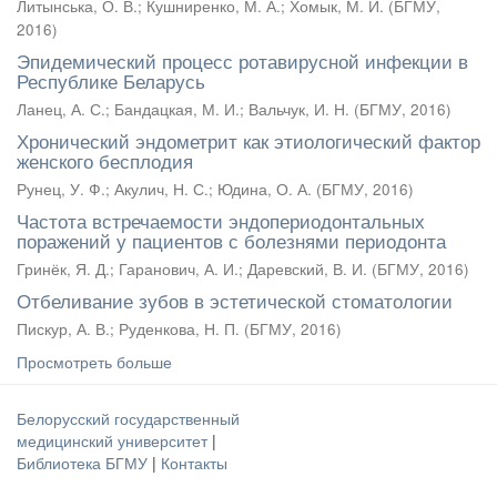
Литынська, О. В.
;
Кушниренко, М. А.
;
Хомык, М. И.
(
БГМУ
,
2016
)
Эпидемический процесс ротавирусной инфекции в
Республике Беларусь
Ланец, А. С.
;
Бандацкая, М. И.
;
Вальчук, И. Н.
(
БГМУ
,
2016
)
Хронический эндометрит как этиологический фактор
женского бесплодия
Рунец, У. Ф.
;
Акулич, Н. С.
;
Юдина, О. А.
(
БГМУ
,
2016
)
Частота встречаемости эндопериодонтальных
поражений у пациентов с болезнями периодонта
Гринёк, Я. Д.
;
Гаранович, А. И.
;
Даревский, В. И.
(
БГМУ
,
2016
)
Отбеливание зубов в эстетической стоматологии
Пискур, А. В.
;
Руденкова, Н. П.
(
БГМУ
,
2016
)
Просмотреть больше
Белорусский государственный
медицинский университет
|
Библиотека БГМУ
|
Контакты