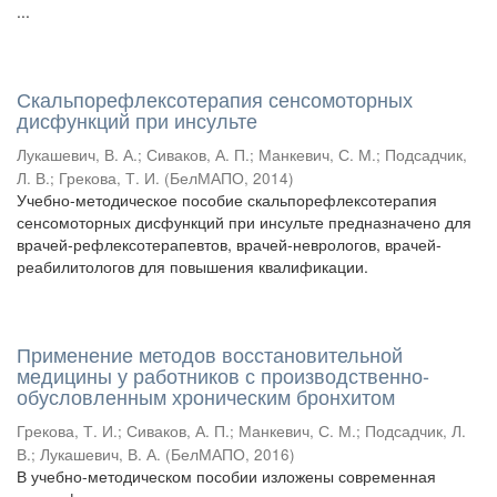
...
Скальпорефлексотерапия сенсомоторных
дисфункций при инсульте
Лукашевич, В. А.
;
Сиваков, А. П.
;
Манкевич, С. М.
;
Подсадчик,
Л. В.
;
Грекова, Т. И.
(
БелМАПО
,
2014
)
Учебно-методическое пособие скальпорефлексотерапия
сенсомоторных дисфункций при инсульте предназначено для
врачей-рефлексотерапевтов, врачей-неврологов, врачей-
реабилитологов для повышения квалификации.
Применение методов восстановительной
медицины у работников с производственно-
обусловленным хроническим бронхитом
Грекова, Т. И.
;
Сиваков, А. П.
;
Манкевич, С. М.
;
Подсадчик, Л.
В.
;
Лукашевич, В. А.
(
БелМАПО
,
2016
)
В учебно-методическом пособии изложены современная