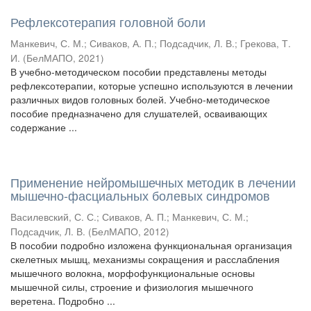
Рефлексотерапия головной боли
Манкевич, С. М.
;
Сиваков, А. П.
;
Подсадчик, Л. В.
;
Грекова, Т.
И.
(
БелМАПО
,
2021
)
В учебно-методическом пособии представлены методы
рефлексотерапии, которые успешно используются в лечении
различных видов головных болей. Учебно-методическое
пособие предназначено для слушателей, осваивающих
содержание ...
Применение нейромышечных методик в лечении
мышечно-фасциальных болевых синдромов
Василевский, С. С.
;
Сиваков, А. П.
;
Манкевич, С. М.
;
Подсадчик, Л. В.
(
БелМАПО
,
2012
)
В пособии подробно изложена функциональная организация
скелетных мышц, механизмы сокращения и расслабления
мышечного волокна, морфофункциональные основы
мышечной силы, строение и физиология мышечного
веретена. Подробно ...