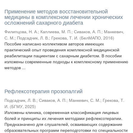
Применение методов восстановительной
медицины в комплексном лечении хронических
осложнений сахарного диабета
Филипцова, Н. А.
;
Каплиева, М. П.
;
Сиваков, А. П.
;
Манкевич,
С. М.
;
Подсадчик, Л. В.
;
Грекова, Т. И.
(
БелМАПО
,
2016
)
Пособие написано коллективом авторов имеющих
практический опыт проведения комплексной медицинской
реабилитации пациентам с сахарным диабетом. В пособии
изложены современные подходы к комплексному применению
методов ...
Рефлексотерапия прозопалгий
Подсадчик, Л. В.
;
Сиваков, А. П.
;
Манкевич, С. М.
;
Грекова, Т.
И.
(
БГМУ
,
2025
)
Изложены клиника, современная классификация лицевых
болей и принципы их лечения методами рефлексотерапии.
Предназначено для слушателей, осваивающих содержание
образовательных программ переподготовки по специальности