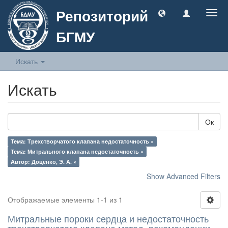
Репозиторий
Togg
navig
БГМУ
Искать
Искать
Ок
Тема: Трехстворчатого клапана недостаточность ×
Тема: Митрального клапана недостаточность ×
Автор: Доценко, Э. А. ×
Show Advanced Filters
Отображаемые элементы 1-1 из 1
Митральные пороки сердца и недостаточность