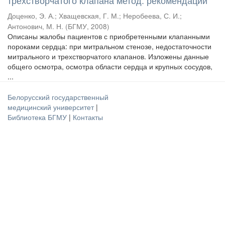
трехстворчатого клапана метод. рекомендации
Доценко, Э. А.
;
Хващевская, Г. М.
;
Неробеева, С. И.
;
Антонович, М. Н.
(
БГМУ
,
2008
)
Описаны жалобы пациентов с приобретенными клапанными
пороками сердца: при митральном стенозе, недостаточности
митрального и трехстворчатого клапанов. Изложены данные
общего осмотра, осмотра области сердца и крупных сосудов,
...
Белорусский государственный
медицинский университет
|
Библиотека БГМУ
|
Контакты