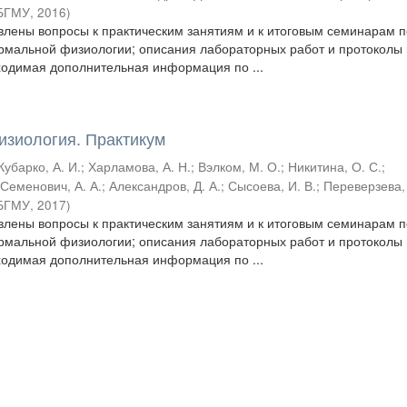
БГМУ
,
2016
)
влены вопросы к практическим занятиям и к итоговым семинарам п
рмальной физиологии; описания лабораторных работ и протоколы 
одимая дополнительная информация по ...
зиология. Практикум
Кубарко, А. И.
;
Харламова, А. Н.
;
Вэлком, М. О.
;
Никитина, О. С.
;
;
Семенович, А. А.
;
Александров, Д. А.
;
Сысоева, И. В.
;
Переверзева, 
БГМУ
,
2017
)
влены вопросы к практическим занятиям и к итоговым семинарам п
рмальной физиологии; описания лабораторных работ и протоколы 
одимая дополнительная информация по ...