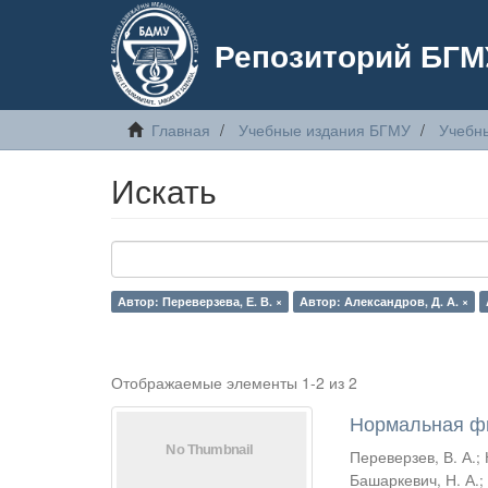
Репозиторий БГМ
Главная
Учебные издания БГМУ
Учебн
Искать
Автор: Переверзева, Е. В. ×
Автор: Александров, Д. А. ×
Отображаемые элементы 1-2 из 2
Нормальная фи
Переверзев, В. А.
;
Башаркевич, Н. А.