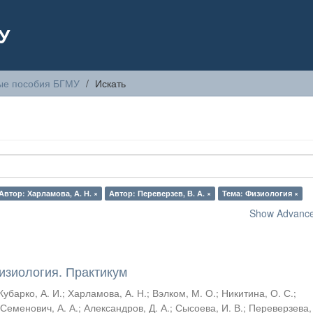
У
ые пособия БГМУ
Искать
Автор: Харламова, А. Н. ×
Автор: Переверзев, В. А. ×
Тема: Физиология ×
Show Advanced
зиология. Практикум
Кубарко, А. И.
;
Харламова, А. Н.
;
Вэлком, М. О.
;
Никитина, О. С.
;
;
Семенович, А. А.
;
Александров, Д. А.
;
Сысоева, И. В.
;
Переверзева, 