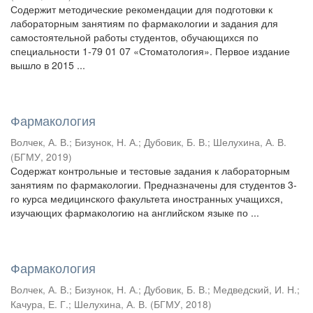
Содержит методические рекомендации для подготовки к
лабораторным занятиям по фармакологии и задания для
самостоятельной работы студентов, обучающихся по
специальности 1-79 01 07 «Стоматология». Первое издание
вышло в 2015 ...
Фармакология
Волчек, А. В.
;
Бизунок, Н. А.
;
Дубовик, Б. В.
;
Шелухина, А. В.
(
БГМУ
,
2019
)
Содержат контрольные и тестовые задания к лабораторным
занятиям по фармакологии. Предназначены для студентов 3-
го курса медицинского факультета иностранных учащихся,
изучающих фармакологию на английском языке по ...
Фармакология
Волчек, А. В.
;
Бизунок, Н. А.
;
Дубовик, Б. В.
;
Медведский, И. Н.
;
Качура, Е. Г.
;
Шелухина, А. В.
(
БГМУ
,
2018
)