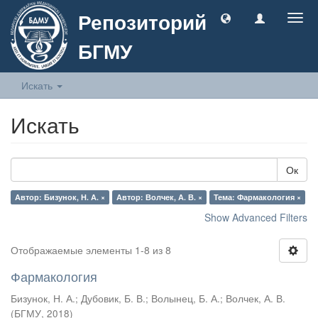
Репозиторий
Togg
navig
БГМУ
Искать
Искать
Ок
Автор: Бизунок, Н. А. ×
Автор: Волчек, А. В. ×
Тема: Фармакология ×
Show Advanced Filters
Отображаемые элементы 1-8 из 8
Фармакология
Бизунок, Н. А.
;
Дубовик, Б. В.
;
Волынец, Б. А.
;
Волчек, А. В.
(
БГМУ
,
2018
)