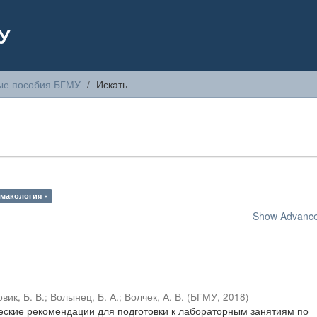
У
ые пособия БГМУ
Искать
рмакология ×
Show Advanced
вик, Б. В.
;
Волынец, Б. А.
;
Волчек, А. В.
(
БГМУ
,
2018
)
ские рекомендации для подготовки к лабораторным занятиям по