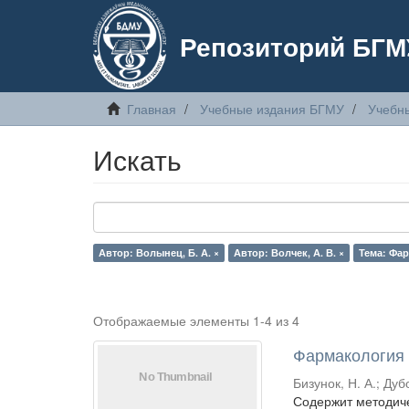
Репозиторий БГМ
Главная
Учебные издания БГМУ
Учебн
Искать
Автор: Волынец, Б. А. ×
Автор: Волчек, А. В. ×
Тема: Фа
Отображаемые элементы 1-4 из 4
Фармакология
Бизунок, Н. А.
;
Дубо
Содержит методиче