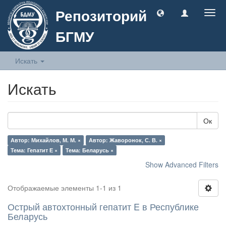
Репозиторий
Togg
navig
БГМУ
Искать
Искать
Ок
Автор: Михайлов, М. М. ×
Автор: Жаворонок, С. В. ×
Тема: Гепатит Е ×
Тема: Беларусь ×
Show Advanced Filters
Отображаемые элементы 1-1 из 1
Острый автохтонный гепатит E в Республике
Беларусь