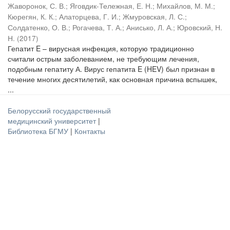
Жаворонок, С. В.
;
Яговдик-Тележная, Е. Н.
;
Михайлов, М. М.
;
Кюрегян, К. К.
;
Алаторцева, Г. И.
;
Жмуровская, Л. С.
;
Солдатенко, О. В.
;
Рогачева, Т. А.
;
Анисько, Л. А.
;
Юровский, Н.
Н.
(
2017
)
Гепатит E – вирусная инфекция, которую традиционно
считали острым заболеванием, не требующим лечения,
подобным гепатиту А. Вирус гепатита E (HEV) был признан в
течение многих десятилетий, как основная причина вспышек,
...
Белорусский государственный
медицинский университет
|
Библиотека БГМУ
|
Контакты