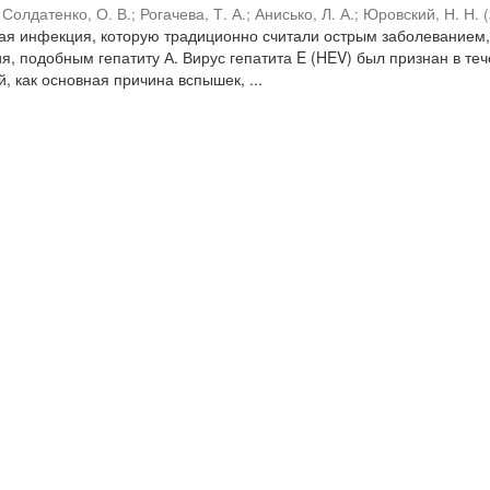
;
Солдатенко, О. В.
;
Рогачева, Т. А.
;
Анисько, Л. А.
;
Юровский, Н. Н.
(
ная инфекция, которую традиционно считали острым заболеванием,
, подобным гепатиту А. Вирус гепатита E (HEV) был признан в те
, как основная причина вспышек, ...