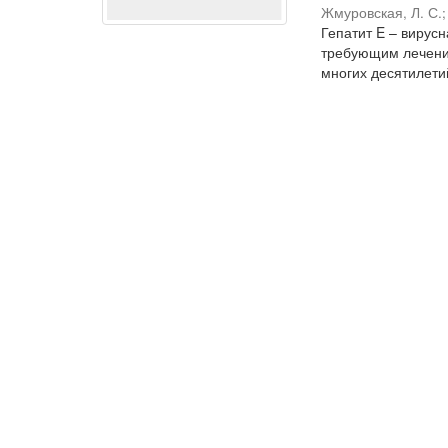
Жмуровская, Л. С.
Гепатит E – вирус
требующим лечения
многих десятилетий