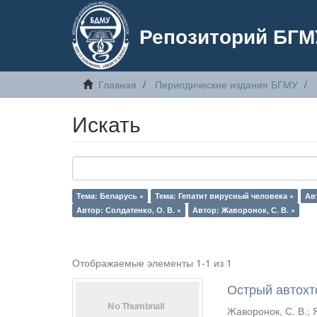
Репозиторий БГМ
Главная
Периодические издания БГМУ
Искать
Тема: Беларусь ×
Тема: Гепатит вирусный человека ×
Авт
Автор: Солдатенко, О. В. ×
Автор: Жаворонок, С. В. ×
Отображаемые элементы 1-1 из 1
Острый автохт
Жаворонок, С. В.
;