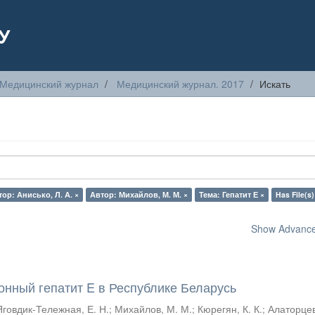
У
Медицинский журнал
Медицинский журнал. 2017
Искать
ор: Анисько, Л. А. ×
Автор: Михайлов, М. М. ×
Тема: Гепатит Е ×
Has File(s)
Show Advanced
онный гепатит E в Республике Беларусь
Яговдик-Тележная, Е. Н.
;
Михайлов, М. М.
;
Кюрегян, К. К.
;
Алаторцев