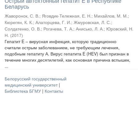
Острый автохтонный гепатит E в Республике
Беларусь
Жаворонок, С. В.
;
Яговдик-Тележная, Е. Н.
;
Михайлов, М. М.
;
Кюрегян, К. К.
;
Алаторцева, Г. И.
;
Жмуровская, Л. С.
;
Солдатенко, О. В.
;
Рогачева, Т. А.
;
Анисько, Л. А.
;
Юровский, Н.
Н.
(
2017
)
Гепатит E – вирусная инфекция, которую традиционно
считали острым заболеванием, не требующим лечения,
подобным гепатиту А. Вирус гепатита E (HEV) был признан в
течение многих десятилетий, как основная причина вспышек,
...
Белорусский государственный
медицинский университет
|
Библиотека БГМУ
|
Контакты