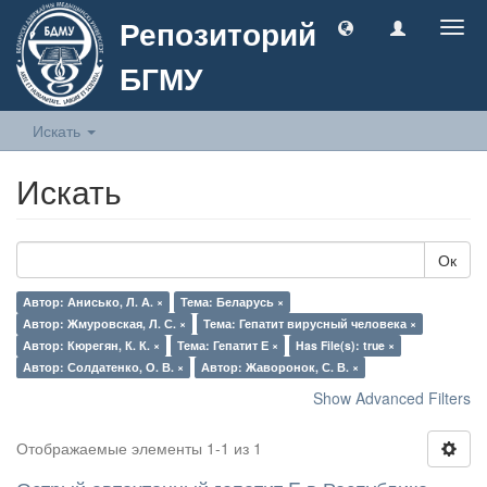
Репозиторий
Togg
navig
БГМУ
Искать
Искать
Ок
Автор: Анисько, Л. А. ×
Тема: Беларусь ×
Автор: Жмуровская, Л. С. ×
Тема: Гепатит вирусный человека ×
Автор: Кюрегян, К. К. ×
Тема: Гепатит Е ×
Has File(s): true ×
Автор: Солдатенко, О. В. ×
Автор: Жаворонок, С. В. ×
Show Advanced Filters
Отображаемые элементы 1-1 из 1