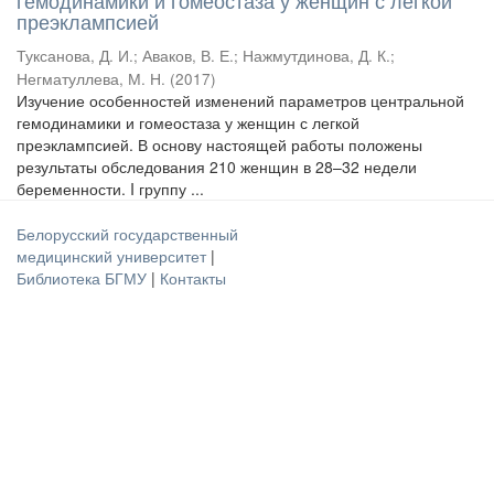
гемодинамики и гомеостаза у женщин с легкой
преэклампсией
Туксанова, Д. И.
;
Аваков, В. Е.
;
Нажмутдинова, Д. К.
;
Негматуллева, М. Н.
(
2017
)
Изучение особенностей изменений параметров центральной
гемодинамики и гомеостаза у женщин с легкой
преэклампсией. В основу настоящей работы положены
результаты обследования 210 женщин в 28–32 недели
беременности. I группу ...
Белорусский государственный
медицинский университет
|
Библиотека БГМУ
|
Контакты