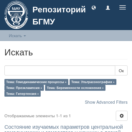
Репозиторий
Togg
navig
БГМУ
Искать
Искать
Ок
Тема: Гемодинамические процессы ×
Тема: Ультрасонография ×
Тема: Преэклампсия ×
Тема: Беременности осложнения ×
Тема: Гипертензия ×
Show Advanced Filters
Отображаемые элементы 1-1 из 1
Состояние изучаемых параметров центральной