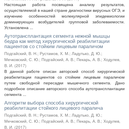
Настоящая работа посвящена анализу результатов,
осуществляемой в нашей стране диагностики вирусных ОГЭ, и
изучению особенностей молекулярной эпидемиологии
доминирующих возбудителей групповой заболеваемости.
Установлена ...
Аутотрансплантация сегмента нежной мышцы
бедра как метод хирургической реабилитации
пациентов со стойким лицевым параличом
Подгайский, В. Н.
;
Рустамов, Х. М.
;
Ладутько, Д. Ю.
;
Мечковский, С. Ю.
;
Подгайский, А. В.
;
Пекарь, А. В.
;
Ходулев,
В. И.
(
2017
)
В данной работе описан авторский способ хирургической
реабилитации пациентов со стойким лицевым параличом
путем свободной пересадки мышечного сегмента. Дано
подробное описание авторского способа аутотрансплантации
сегмента ...
Алгоритм выбора способа хирургической
реабилитации стойкого лицевого паралича
Подгайский, В. Н.
;
Рустамов, Х. М.
;
Ладутько, Д. Ю.
;
Мечковский, С. Ю.
;
Подгайский, А. В.
;
Пекарь, А. В.
;
Ходулев,
В. И.
(
2017
)