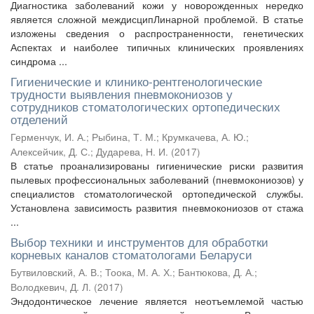
Диагностика заболеваний кожи у новорожденных нередко
является сложной междисципЛинарной проблемой. В статье
изложены сведения о распространенности, генетических
Аспектах и наиболее типичных клинических проявлениях
синдрома ...
Гигиенические и клинико-рентгенологические
трудности выявления пневмокониозов у
сотрудников стоматологических ортопедических
отделений
Герменчук, И. А.
;
Рыбина, Т. М.
;
Крумкачева, А. Ю.
;
Алексейчик, Д. С.
;
Дударева, Н. И.
(
2017
)
В статье проанализированы гигиенические риски развития
пылевых профессиональных заболеваний (пневмокониозов) у
специалистов стоматологической ортопедической службы.
Установлена зависимость развития пневмокониозов от стажа
...
Выбор техники и инструментов для обработки
корневых каналов стоматологами Беларуси
Бутвиловский, А. В.
;
Тоока, М. А. Х.
;
Бантюкова, Д. А.
;
Володкевич, Д. Л.
(
2017
)
Эндодонтическое лечение является неотъемлемой частью