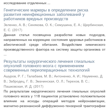
исследование отдаленных ...
Генетические маркеры в определении риска
развития неинфекционных заболеваний у
работников вредных производств
Зеленко, А. В.
;
Синякова, О. К.
;
Семушина, Е. А.
;
Щербинская,
Е. С.
(
2017
)
Данная статья посвящена разработке новых подходов,
направленных на коррекцию состояния здоровья работников в
абиотической среде обитания. Воздействие химического
производственного фактора на систему защиты организма от
...
Результаты хирургического лечения глиальных
опухолей головного мозга с применением
современных периоперационных технологий
Ашуров, Р. Г.
;
Талабаев, М. В.
;
Антоненко, А. И.
;
Науменко, Д.
В.
;
Забродец, Г. В.
;
Змачинская, О. Л.
;
Терехов, В. С.
;
Пашковская, И. Д.
(
2017
)
По результатам хирургического лечения глиальных опухолей
головного мозга у 118 пациентов установлено положительное
влияние на исходы операций методов нейронавигации,
магнитно-резонансной диффузионно-тензорной трактографии