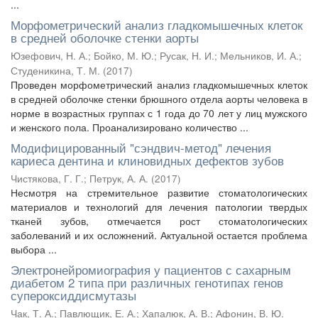
...
Морфометрический анализ гладкомышечных клеток
в средней оболочке стенки аорты
Юзефович, Н. А.
;
Бойко, М. Ю.
;
Русак, Н. И.
;
Мельников, И. А.
;
Студеникина, Т. М.
(
2017
)
Проведен морфометрический анализ гладкомышечных клеток
в средней оболочке стенки брюшного отдела аорты человека в
норме в возрастных группах с 1 года до 70 лет у лиц мужского
и женского пола. Проанализировано количество ...
Модифицированный "сэндвич-метод" лечения
кариеса дентина и клиновидных дефектов зубов
Чистякова, Г. Г.
;
Петрук, А. А.
(
2017
)
Несмотря на стремительное развитие стоматологических
материалов и технологий для лечения патологии твердых
тканей зубов, отмечается рост стоматологических
заболеваний и их осложнений. Актуальной остается проблема
выбора ...
Электронейромиография у пациентов с сахарным
диабетом 2 типа при различных генотипах генов
супероксиддисмутазы
Чак, Т. А.
;
Павлющик, Е. А.
;
Хапалюк, А. В.
;
Афонин, В. Ю.