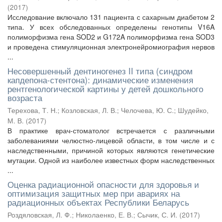
(
2017
)
Исследование включало 131 пациента с сахарным диабетом 2
типа. У всех обследованных определены генотипы V16A
полиморфизма гена SOD2 и G172A полиморфизма гена SOD3
и проведена стимуляционная электронейромиография нервов
...
Несовершенный дентиногенез II типа (синдром
капдепона-стентона): динамические изменения
рентгенологической картины у детей дошкольного
возраста
Терехова, Т. Н.
;
Козловская, Л. В.
;
Челочева, Ю. С.
;
Шудейко,
М. В.
(
2017
)
В практике врач-стоматолог встречается с различными
заболеваниями челюстно-лицевой области, в том числе и с
наследственными, причиной которых являются генетические
мутации. Одной из наиболее известных форм наследственных
...
Оценка радиационной опасности для здоровья и
оптимизация защитных мер при авариях на
радиационных объектах Республики Беларусь
Роздяловская, Л. Ф.
;
Николаенко, Е. В.
;
Сычик, С. И.
(
2017
)