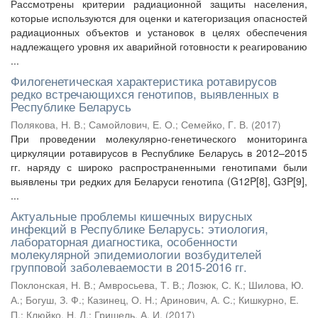
Рассмотрены критерии радиационной защиты населения,
которые используются для оценки и категоризация опасностей
радиационных объектов и установок в целях обеспечения
надлежащего уровня их аварийной готовности к реагированию
...
Филогенетическая характеристика ротавирусов
редко встречающихся генотипов, выявленных в
Республике Беларусь
Полякова, Н. В.
;
Самойлович, Е. О.
;
Семейко, Г. В.
(
2017
)
При проведении молекулярно-генетического мониторинга
циркуляции ротавирусов в Республике Беларусь в 2012–2015
гг. наряду с широко распространенными генотипами были
выявлены три редких для Беларуси генотипа (G12P[8], G3P[9],
...
Актуальные проблемы кишечных вирусных
инфекций в Республике Беларусь: этиология,
лабораторная диагностика, особенности
молекулярной эпидемиологии возбудителей
групповой заболеваемости в 2015-2016 гг.
Поклонская, Н. В.
;
Амвросьева, Т. В.
;
Лозюк, С. К.
;
Шилова, Ю.
А.
;
Богуш, З. Ф.
;
Казинец, О. Н.
;
Аринович, А. С.
;
Кишкурно, Е.
П.
;
Клюйко, Н. Л.
;
Гришель, А. И.
(
2017
)