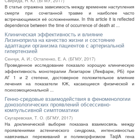
Свирида, Н. Ю.
(
БГМУ
,
2017
)
В статье отражена зависимость между временем наступления
смерти при сочетанной травме и наиболее часто
встречающимися её осложнениями. In this article it is reflected
dependence between the time of occurrence of death at ...
Клиническая эффективность и влияние
Лизиноприла на качество жизни и состояние
адаптации организма пациентов с артериальной
гипертензией
Сенчук, А. И.
;
Остапенко, Е. А.
(
БГМУ
,
2017
)
Проведенное исследование показало хорошую клиническую
эффективность монотерапии Лизитаром (Лекфарм, РБ) при
АГ 1 и 2 степени, достоверное положительное влияние
лечения на показатели КЖ, касающиеся физической и
психоэмоциональной ...
Генно-средовые взаимодействия в феноменологии
донозологических проявлений обсессивно-
компульсивной симптоматики
Скугаревская, Т. О.
(
БГМУ
,
2017
)
На доклинической выборке показана взаимосвязь между
проявлениями астенического синдрома, интенсивностью
навязчивых переживаний и полиморфизмом TaqlA гена