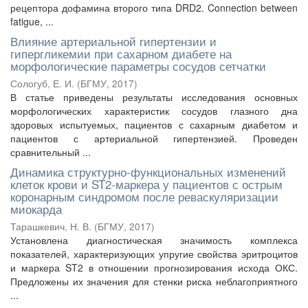
рецептора дофамина второго типа DRD2. Connection between
fatigue, ...
Влияние артериальной гипертензии и
гипергликемии при сахарном диабете на
морфологические параметры сосудов сетчатки
Сологуб, Е. И.
(
БГМУ
,
2017
)
В статье приведены результаты исследования основных
морфологических характеристик сосудов глазного дна
здоровых испытуемых, пациентов с сахарным диабетом и
пациентов с артериальной гипертензией. Проведен
сравнительный ...
Динамика структурно-функциональных изменений
клеток крови и ST2-маркера у пациентов с острым
коронарным синдромом после реваскуляризации
миокарда
Тарашкевич, Н. В.
(
БГМУ
,
2017
)
Установлена диагностическая значимость комплекса
показателей, характеризующих упругие свойства эритроцитов
и маркера ST2 в отношении прогнозирования исхода ОКС.
Предложены их значения для стенки риска неблагоприятного
...