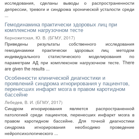
исследования, сделаны выводы о распространенности
депрессии, тревоги и синдрома хронической усталости среди
...
Гемодинамика практически здоровых лиц при
комплексном нагрузочном тесте
Керножитская, Ю. В.
(
БГМУ
,
2017
)
Приведены результаты собственного исследования
гемодинамики практически здоровых лиц методом
индивидуального статистического моделирования по
параметрам АД при комплексном нагрузочном тесте. There
are given the results ...
Особенности клинической диагностики и
проявлений синдрома игнорирования у пациентов,
перенесших инфаркт мозга в правом каротидном
бассейне
Лебедев, В. И.
(
БГМУ
,
2017
)
Синдром игнорирования является распространенной
патологией среди пациентов, перенесших инфаркт мозга в
правом каротидном бассейне. Для точной диагностики
синдрома игнорирования необходимо проведение
нейропсихологического ...