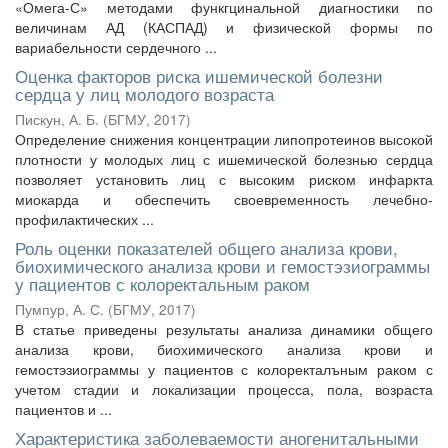
«Омега-С» методами функгцинальной диагностики по
величинам АД (КАСПАД) и физической формы по
вариабельности сердечного ...
Оценка факторов риска ишемической болезни
сердца у лиц молодого возраста
Пискун, А. Б.
(
БГМУ
,
2017
)
Определение снижения концентрации липопротеинов высокой
плотности у молодых лиц с ишемической болезнью сердца
позволяет установить лиц с высоким риском инфаркта
миокарда и обеспечить своевременность лечебно-
профилактических ...
Роль оценки показателей общего анализа крови,
биохимического анализа крови и гемостэзиограммы
у пациентов с колоректальным раком
Пумпур, А. С.
(
БГМУ
,
2017
)
В статье приведены результаты анализа динамики общего
анализа крови, биохимического анализа крови и
гемостэзиограммы у пациентов с колоректалъным раком с
учетом стадии и локализации процесса, пола, возраста
пациентов и ...
Характеристика заболеваемости аногенитальными