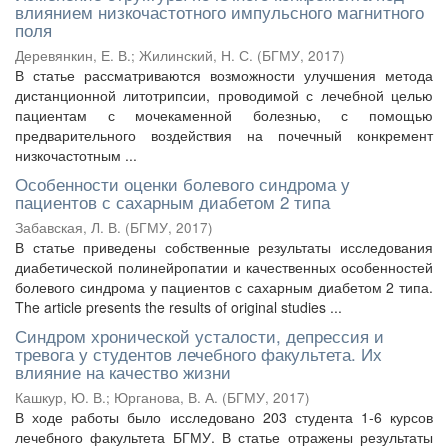
влиянием низкочастотного импульсного магнитного
поля
Деревянкин, Е. В.
;
Жилинский, Н. С.
(
БГМУ
,
2017
)
В статье рассматриваются возможности улучшения метода
дистанционной литотрипсии, проводимой с лечебной целью
пациентам с мочекаменной болезнью, с помощью
предварительного воздействия на почечный конкремент
низкочастотным ...
Особенности оценки болевого синдрома у
пациентов с сахарным диабетом 2 типа
Забавская, Л. В.
(
БГМУ
,
2017
)
В статье приведены собственные результаты исследования
диабетической полинейропатии и качественных особенностей
болевого синдрома у пациентов с сахарным диабетом 2 типа.
The article presents the results of original studies ...
Синдром хронической усталости, депрессия и
тревога у студентов лечебного факультета. Их
влияние на качество жизни
Кашкур, Ю. В.
;
Юрганова, В. А.
(
БГМУ
,
2017
)
В ходе работы было исследовано 203 студента 1-6 курсов
лечебного факультета БГМУ. В статье отражены результаты