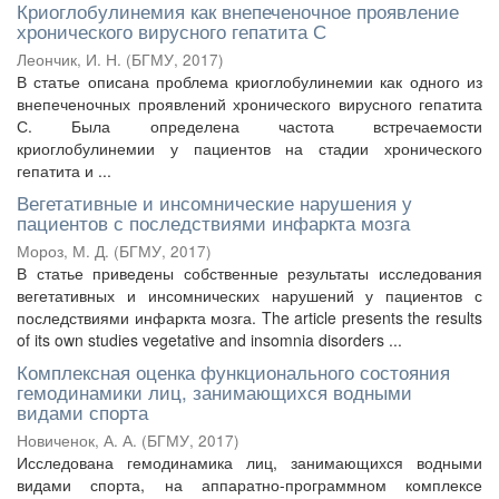
Криоглобулинемия как внепеченочное проявление
хронического вирусного гепатита С
Леончик, И. Н.
(
БГМУ
,
2017
)
В статье описана проблема криоглобулинемии как одного из
внепеченочных проявлений хронического вирусного гепатита
С. Была определена частота встречаемости
криоглобулинемии у пациентов на стадии хронического
гепатита и ...
Вегетативные и инсомнические нарушения у
пациентов с последствиями инфаркта мозга
Мороз, М. Д.
(
БГМУ
,
2017
)
В статье приведены собственные результаты исследования
вегетативных и инсомнических нарушений у пациентов с
последствиями инфаркта мозга. The article presents the results
of its own studies vegetative and insomnia disorders ...
Комплексная оценка функционального состояния
гемодинамики лиц, занимающихся водными
видами спорта
Новиченок, А. А.
(
БГМУ
,
2017
)
Исследована гемодинамика лиц, занимающихся водными
видами спорта, на аппаратно-программном комплексе