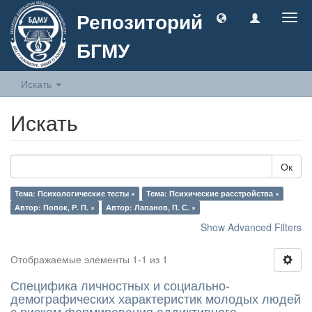
Репозиторий
Togg
navig
БГМУ
Искать
Искать
Ок
Тема: Психологические тесты ×
Тема: Психические расстройства ×
Автор: Попок, Р. П. ×
Автор: Лапанов, П. С. ×
Show Advanced Filters
Отображаемые элементы 1-1 из 1
Специфика личностных и социально-
демографических характеристик молодых людей
с риском формирования аддиктивного