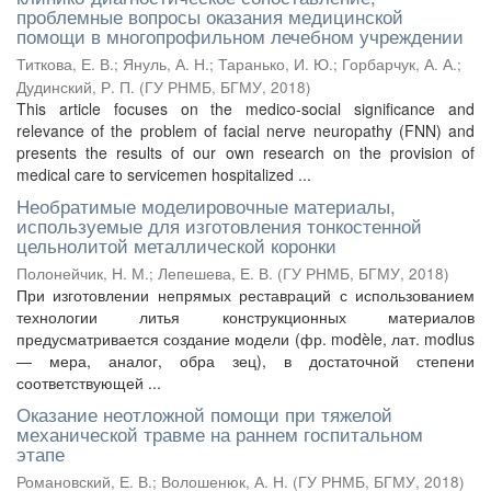
проблемные вопросы оказания медицинской
помощи в многопрофильном лечебном учреждении
Титкова, Е. В.
;
Януль, А. Н.
;
Таранько, И. Ю.
;
Горбарчук, А. А.
;
Дудинский, Р. П.
(
ГУ РНМБ, БГМУ
,
2018
)
This article focuses on the medico-social significance and
relevance of the problem of facial nerve neuropathy (FNN) and
presents the results of our own research on the provision of
medical care to servicemen hospitalized ...
Необратимые моделировочные материалы,
используемые для изготовления тонкостенной
цельнолитой металлической коронки
Полонейчик, Н. М.
;
Лепешева, Е. В.
(
ГУ РНМБ, БГМУ
,
2018
)
При изготовлении непрямых реставраций с использованием
технологии литья конструкционных материалов
предусматривается создание модели (фр. modèle, лат. modlus
— мера, аналог, обра зец), в достаточной степени
соответствующей ...
Оказание неотложной помощи при тяжелой
механической травме на раннем госпитальном
этапе
Романовский, Е. В.
;
Волошенюк, А. Н.
(
ГУ РНМБ, БГМУ
,
2018
)