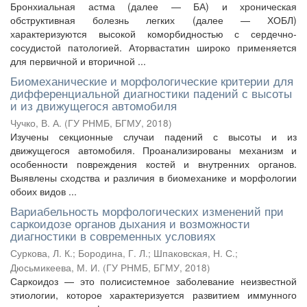
Бронхиальная астма (далее — БА) и хроническая
обструктивная болезнь легких (далее — ХОБЛ)
характеризуются высокой коморбидностью с сердечно-
сосудистой патологией. Аторвастатин широко применяется
для первичной и вторичной ...
Биомеханические и морфологические критерии для
дифференциальной диагностики падений с высоты
и из движущегося автомобиля
Чучко, В. А.
(
ГУ РНМБ, БГМУ
,
2018
)
Изучены секционные случаи падений с высоты и из
движущегося автомобиля. Проанализированы механизм и
особенности повреждения костей и внутренних органов.
Выявлены сходства и различия в биомеханике и морфологии
обоих видов ...
Вариабельность морфологических изменений при
саркоидозе органов дыхания и возможности
диагностики в современных условиях
Суркова, Л. К.
;
Бородина, Г. Л.
;
Шпаковская, Н. С.
;
Дюсьмикеева, М. И.
(
ГУ РНМБ, БГМУ
,
2018
)
Саркоидоз — это полисистемное заболевание неизвестной
этиологии, которое характеризуется развитием иммунного