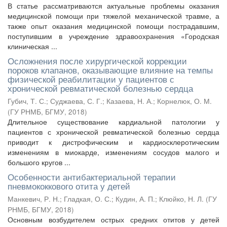
В статье рассматриваются актуальные проблемы оказания
медицинской помощи при тяжелой механической травме, а
также опыт оказания медицинской помощи пострадавшим,
поступившим в учреждение здравоохранения «Городская
клиническая ...
Осложнения после хирургической коррекции
пороков клапанов, оказывающие влияние на темпы
физической реабилитации у пациентов с
хронической ревматической болезнью сердца
Губич, Т. С.
;
Суджаева, С. Г.
;
Казаева, Н. А.
;
Корнелюк, О. М.
(
ГУ РНМБ, БГМУ
,
2018
)
Длительное существование кардиальной патологии у
пациентов с хронической ревматической болезнью сердца
приводит к дистрофическим и кардиосклеротическим
изменениям в миокарде, изменениям сосудов малого и
большого кругов ...
Особенности антибактериальной терапии
пневмококкового отита у детей
Манкевич, Р. Н.
;
Гладкая, О. С.
;
Кудин, А. П.
;
Клюйко, Н. Л.
(
ГУ
РНМБ, БГМУ
,
2018
)
Основным возбудителем острых средних отитов у детей