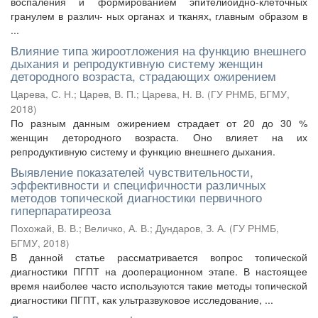
воспаления и формированием эпителиоидно-клеточных
гранулем в различ- ных органах и тканях, главным образом в
...
Влияние типа жироотложения на функцию внешнего
дыхания и репродуктивную систему женщин
детородного возраста, страдающих ожирением
Царева, С. Н.
;
Царев, В. П.
;
Царева, Н. В.
(
ГУ РНМБ, БГМУ
,
2018
)
По разным данным ожирением страдает от 20 до 30 %
женщин детородного возраста. Оно влияет на их
репродуктивную систему и функцию внешнего дыхания.
Выявление показателей чувствительности,
эффективности и специфичности различных
методов топической диагностики первичного
гиперпаратиреоза
Похожай, В. В.
;
Величко, А. В.
;
Дундаров, З. А.
(
ГУ РНМБ,
БГМУ
,
2018
)
В данной статье рассматривается вопрос топической
диагностики ПГПТ на дооперационном этапе. В настоящее
время наиболее часто используются такие методы топической
диагностики ПГПТ, как ультразвуковое исследование, ...