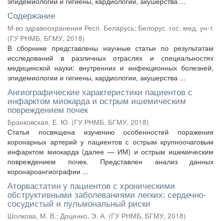
эпидемиологии и гигиены, кардиологии, акушерства ...
Содержание
М-во здравоохранения Респ. Беларусь
;
Белорус. гос. мед. ун-т
(
ГУ РНМБ, БГМУ
,
2018
)
В сборнике представлены научные статьи по результатам
исследований в различных отраслях и специальностях
медицинской науки: внутренних и инфекционных болезней,
эпидемиологии и гигиены, кардиологии, акушерства ...
Ангиографические характеристики пациентов с
инфарктом миокарда и острым ишемическим
повреждением почек
Бранковская, Е. Ю.
(
ГУ РНМБ, БГМУ
,
2018
)
Статья посвящена изучению особенностей поражения
коронарных артерий у пациентов с острым крупноочаговым
инфарктом миокарда (далее — ИМ) и острым ишемическим
повреждением почек. Представлен анализ данных
коронароангиографии ...
Аторвастатин у пациентов с хроническими
обструктивными заболеваниями легких: сердечно-
сосудистый и пульмональный риски
Шолкова, М. В.
;
Доценко, Э. А.
(
ГУ РНМБ, БГМУ
,
2018
)