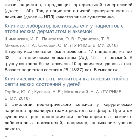
жизни пациентов, страдающих артериальной гипертензией
(далее — АГ). Так, у пациентов с низкой приверженностью к
лечению (далее — НПЛ) качество жизни существенно ...
Клинико-лабораторные показатели у пациентов с
атопическим дерматитом и экземой
Шиманская, И. Г.
;
Панкратов, О. В.
;
Руденкова, Т. В.
;
Милькото, Н. А.
;
Соловей, О. М.
(
ГУ РНМБ, БГМУ
,
2018
)
В группу исследования были включены 47 пациентов, из них
32 — с атопическим дерматитом (АД), 15 — с экземой. В
группу контроля были включены 10 практически здоровых лиц.
Возраст пациентов составил 25 (18/37) лет. В сыворотке ...
Клинические аспекты мониторинга тяжелых гнойно-
септических состояний у детей
Горбич, Ю. Л.
;
Кулагин, А. Е.
;
Мательский, Н. А.
(
ГУ РНМБ,
БГМУ
,
2018
)
В этиологии педиатрического сепсиса у хирургических
пациентов превалирует грамотрицательная флора. При этом
существует ряд прогностически неблагоприятных клинико-
лабораторных показателей, например, повышение уровня
лактата, ...