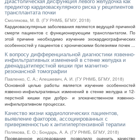
Диастолическая дисфункция левого желудочка как
предиктор кардиоваскулярного риска у реципиентов
трансплантата почки
Смолякова, М. В.
(
ГУ РНМБ, БГМУ
,
2018
)
Кардиоваскулярные заболевания являются ведущей причиной
смерти пациентов с функционирующим трансплантатом. По
этой причине необходимо изучение эхокардиографических
особенностей у пациентов с хроническими болезнями почек ...
К вопросу дифференциальной диагностики язвенно-
инфильтративных изменений в стенке желудка и
двенадцатиперстной кишки при магнитно-
резонансной томографии
Павленко, С. А.
;
Алешкевич, А. И.
(
ГУ РНМБ, БГМУ
,
2018
)
Основной целью работы является изучение особенностей
язвенно-инфильтративных изменений в стенке желудка и 12-
перстной кишки при добро- и злокачественном язвенно-
инфильтративном процессах.
Качество жизни кардиологических пациентов,
выявление факторов, ассоциированных с
приверженностью к антигипертензивной терапии
Полякова, Е. О.
;
Бондарь, А. А.
(
ГУ РНМБ, БГМУ
,
2018
)
Проведенное исследование позволило оценить качество