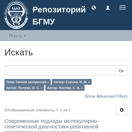
Репозиторий
Togg
navig
БГМУ
Искать
Искать
Ок
Тема: Генная экспрессия ×
Автор: Сорока, Н. Ф. ×
Автор: Полуян, О. С. ×
Автор: Костюк, С. А. ×
Show Advanced Filters
Отображаемые элементы 1-1 из 1
Современные подходы молекулярно-
генетической диагностики реактивной
артропатии коленного сустава