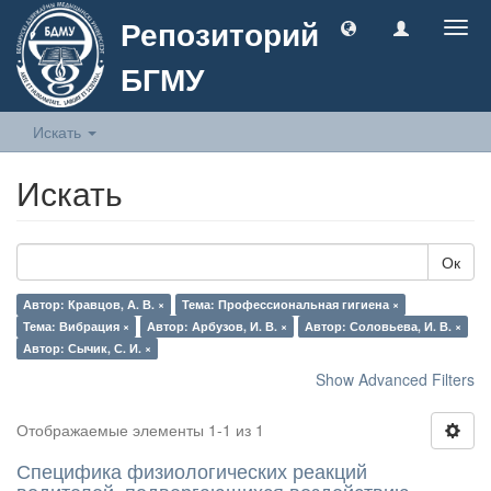
Репозиторий
Togg
navig
БГМУ
Искать
Искать
Ок
Автор: Кравцов, А. В. ×
Тема: Профессиональная гигиена ×
Тема: Вибрация ×
Автор: Арбузов, И. В. ×
Автор: Соловьева, И. В. ×
Автор: Сычик, С. И. ×
Show Advanced Filters
Отображаемые элементы 1-1 из 1
Специфика физиологических реакций