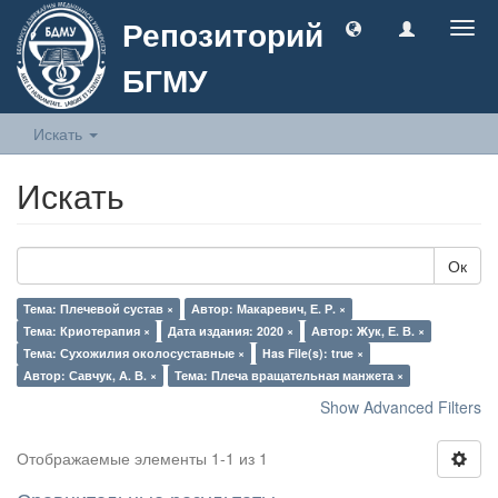
Репозиторий
Togg
navig
БГМУ
Искать
Искать
Ок
Тема: Плечевой сустав ×
Автор: Макаревич, Е. Р. ×
Тема: Криотерапия ×
Дата издания: 2020 ×
Автор: Жук, Е. В. ×
Тема: Сухожилия околосуставные ×
Has File(s): true ×
Автор: Савчук, А. В. ×
Тема: Плеча вращательная манжета ×
Show Advanced Filters
Отображаемые элементы 1-1 из 1