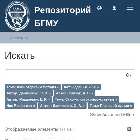
Репозиторий
Togg
navig
БГМУ
Искать
Искать
Ок
Тема: Физиотерапии методы ×
Дата издания: 2020 ×
Автор: Даниленко, Л. И. ×
Автор: Савчук, А. В. ×
Автор: Макаревич, Е. Р. ×
Тема: Сухожилия околосуставные ×
Has File(s): true ×
Автор: Даниленко, О. А. ×
Тема: Плечевой сустав ×
Show Advanced Filters
Отображаемые элементы 1-1 из 1