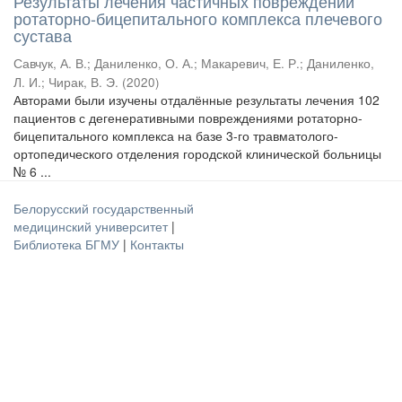
Результаты лечения частичных повреждений
ротаторно-бицепитального комплекса плечевого
сустава
Савчук, А. В.
;
Даниленко, О. А.
;
Макаревич, Е. Р.
;
Даниленко,
Л. И.
;
Чирак, В. Э.
(
2020
)
Авторами были изучены отдалённые результаты лечения 102
пациентов с дегенеративными повреждениями ротаторно-
бицепитального комплекса на базе 3-го травматолого-
ортопедического отделения городской клинической больницы
№ 6 ...
Белорусский государственный
медицинский университет
|
Библиотека БГМУ
|
Контакты