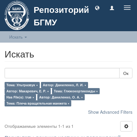
Репозиторий
Togg
navig
БГМУ
Искать
Искать
Ок
Тема: Ультразвук ×
Автор: Даниленко, Л. И. ×
Автор: Макаревич, Е. Р. ×
Тема: Глюкокортикоиды ×
Has File(s): true ×
Автор: Даниленко, О. А. ×
Тема: Плеча вращательная манжета ×
Show Advanced Filters
Отображаемые элементы 1-1 из 1