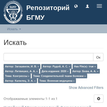
Репозиторий
Togg
navig
БГМУ
Искать
Искать
Ок
Автор: Загашвили, И. В. ×
Автор: Рудой, А. С. ×
Has File(s): true ×
Автор: Литвишко, А. А. ×
Дата издания: 2020 ×
Автор: Бова, А. А. ×
Тема: Конгрессы ×
Тема: Соединительной ткани болезни ×
Автор: Калилец, Э. А. ×
Тема: Военная медицина ×
Show Advanced Filters
Отображаемые элементы 1-1 из 1