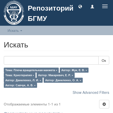
Репозиторий
Togg
navig
БГМУ
Искать
Искать
Ок
Тема: Плеча вращательная манжета ×
Автор: Жук, Е. В. ×
Тема: Криотерапия ×
Автор: Макаревич, Е. Р. ×
Автор: Даниленко, Л. И. ×
Автор: Даниленко, О. А. ×
Автор: Савчук, А. В. ×
Show Advanced Filters
Отображаемые элементы 1-1 из 1