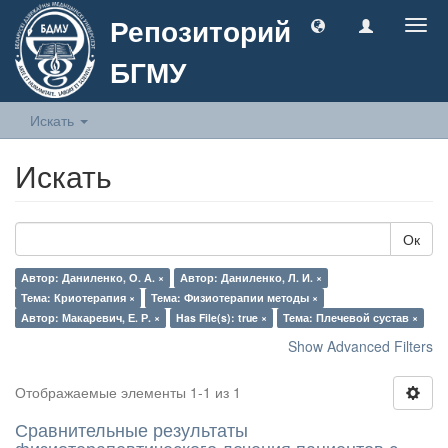
Репозиторий
Togg
navig
БГМУ
Искать
Искать
Ок
Автор: Даниленко, О. А. ×
Автор: Даниленко, Л. И. ×
Тема: Криотерапия ×
Тема: Физиотерапии методы ×
Автор: Макаревич, Е. Р. ×
Has File(s): true ×
Тема: Плечевой сустав ×
Show Advanced Filters
Отображаемые элементы 1-1 из 1
Сравнительные результаты