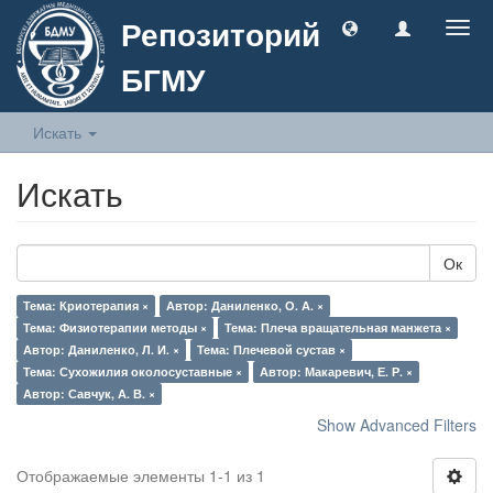
Репозиторий
Togg
navig
БГМУ
Искать
Искать
Ок
Тема: Криотерапия ×
Автор: Даниленко, О. А. ×
Тема: Физиотерапии методы ×
Тема: Плеча вращательная манжета ×
Автор: Даниленко, Л. И. ×
Тема: Плечевой сустав ×
Тема: Сухожилия околосуставные ×
Автор: Макаревич, Е. Р. ×
Автор: Савчук, А. В. ×
Show Advanced Filters
Отображаемые элементы 1-1 из 1