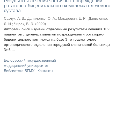
Результаты лечения частичных повреждений
ротаторно-бицепитального комплекса плечевого
сустава
Савчук, А. В.
;
Даниленко, О. А.
;
Макаревич, Е. Р.
;
Даниленко,
Л. И.
;
Чирак, В. Э.
(
2020
)
Авторами были изучены отдалённые результаты лечения 102
пациентов с дегенеративными повреждениями ротаторно-
бицепитального комплекса на базе 3-го травматолого-
ортопедического отделения городской клинической больницы
№ 6 ...
Белорусский государственный
медицинский университет
|
Библиотека БГМУ
|
Контакты