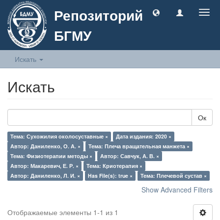
Репозиторий
Togg
navig
БГМУ
Искать
Искать
Ок
Тема: Сухожилия околосуставные ×
Дата издания: 2020 ×
Автор: Даниленко, О. А. ×
Тема: Плеча вращательная манжета ×
Тема: Физиотерапии методы ×
Автор: Савчук, А. В. ×
Автор: Макаревич, Е. Р. ×
Тема: Криотерапия ×
Автор: Даниленко, Л. И. ×
Has File(s): true ×
Тема: Плечевой сустав ×
Show Advanced Filters
Отображаемые элементы 1-1 из 1