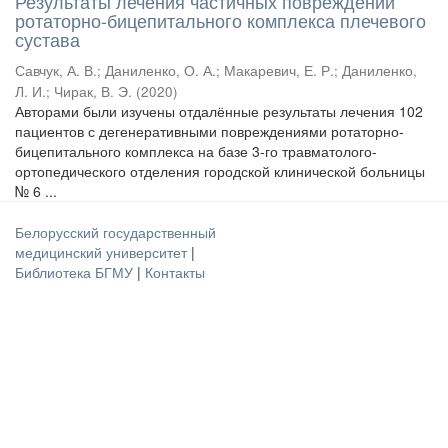
Результаты лечения частичных повреждений
ротаторно-бицепитального комплекса плечевого
сустава
Савчук, А. В.
;
Даниленко, О. А.
;
Макаревич, Е. Р.
;
Даниленко,
Л. И.
;
Чирак, В. Э.
(
2020
)
Авторами были изучены отдалённые результаты лечения 102
пациентов с дегенеративными повреждениями ротаторно-
бицепитального комплекса на базе 3-го травматолого-
ортопедического отделения городской клинической больницы
№ 6 ...
Белорусский государственный
медицинский университет
|
Библиотека БГМУ
|
Контакты