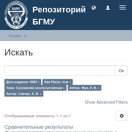
Репозиторий
Togg
navig
БГМУ
Искать
Искать
Ок
Дата издания: 2020 ×
Has File(s): true ×
Тема: Сухожилия околосуставные ×
Автор: Жук, Е. В. ×
Автор: Савчук, А. В. ×
Show Advanced Filters
Отображаемые элементы 1-1 из 1
Сравнительные результаты