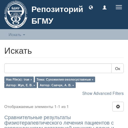
Репозиторий
Togg
navig
БГМУ
Искать
Искать
Ок
Has File(s): true ×
Тема: Сухожилия околосуставные ×
Автор: Жук, Е. В. ×
Автор: Савчук, А. В. ×
Show Advanced Filters
Отображаемые элементы 1-1 из 1
Сравнительные результаты
физиотерапевтического лечения пациентов с
повреждениями ротаторной манжеты плеча и