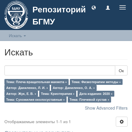
Репозиторий
Togg
navig
БГМУ
Искать
Искать
Ок
Тема: Плеча вращательная манжета ×
Тема: Физиотерапии методы ×
Автор: Даниленко, Л. И. ×
Автор: Даниленко, О. А. ×
Автор: Жук, Е. В. ×
Тема: Криотерапия ×
Дата издания: 2020 ×
Тема: Сухожилия околосуставные ×
Тема: Плечевой сустав ×
Show Advanced Filters
Отображаемые элементы 1-1 из 1